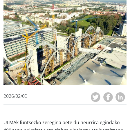
2026/02/09
ULMAk funtsezko zeregina bete du neurrira egindako