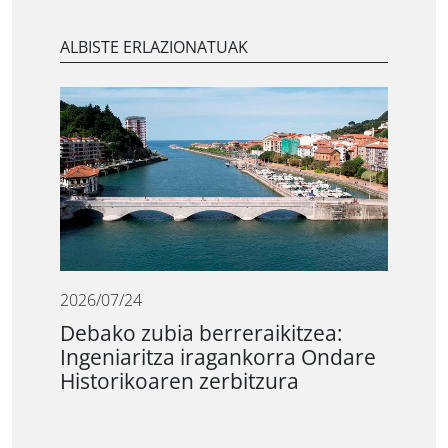
ALBISTE ERLAZIONATUAK
2026/07/24
Debako zubia berreraikitzea:
Ingeniaritza iragankorra Ondare
Historikoaren zerbitzura