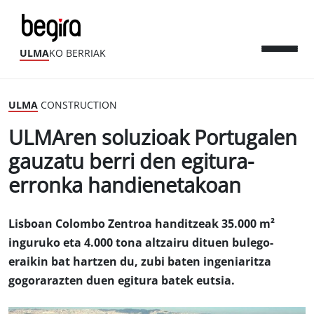
ULMA
KO BERRIAK
ULMA
CONSTRUCTION
ULMAren soluzioak Portugalen
gauzatu berri den egitura-
erronka handienetakoan
Lisboan Colombo Zentroa handitzeak 35.000 m²
inguruko eta 4.000 tona altzairu dituen bulego-
eraikin bat hartzen du, zubi baten ingeniaritza
gogorarazten duen egitura batek eutsia.