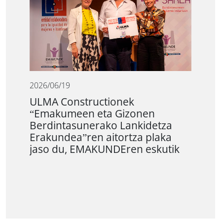
2026/06/19
ULMA Constructionek
“Emakumeen eta Gizonen
Berdintasunerako Lankidetza
Erakundea”ren aitortza plaka
jaso du, EMAKUNDEren eskutik