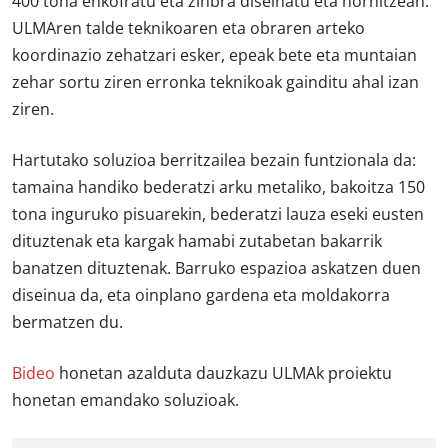
400 tona enkofratu eta zinbra diseinatu eta hornitzean.
ULMAren talde teknikoaren eta obraren arteko
koordinazio zehatzari esker, epeak bete eta muntaian
zehar sortu ziren erronka teknikoak gainditu ahal izan
ziren.
Hartutako soluzioa berritzailea bezain funtzionala da:
tamaina handiko bederatzi arku metaliko, bakoitza 150
tona inguruko pisuarekin, bederatzi lauza eseki eusten
dituztenak eta kargak hamabi zutabetan bakarrik
banatzen dituztenak. Barruko espazioa askatzen duen
diseinua da, eta oinplano gardena eta moldakorra
bermatzen du.
Bideo
honetan azalduta dauzkazu ULMAk proiektu
honetan emandako soluzioak.