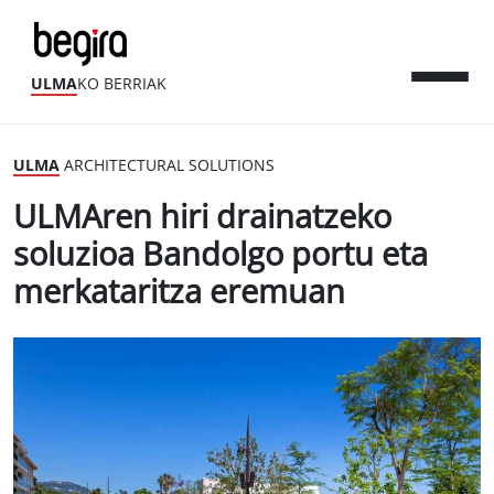
ULMA
KO BERRIAK
ULMA
ARCHITECTURAL SOLUTIONS
ULMAren hiri drainatzeko
soluzioa Bandolgo portu eta
merkataritza eremuan