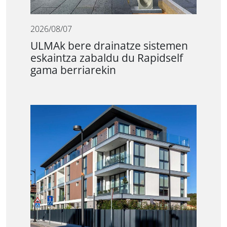
2026/08/07
ULMAk bere drainatze sistemen
eskaintza zabaldu du Rapidself
gama berriarekin