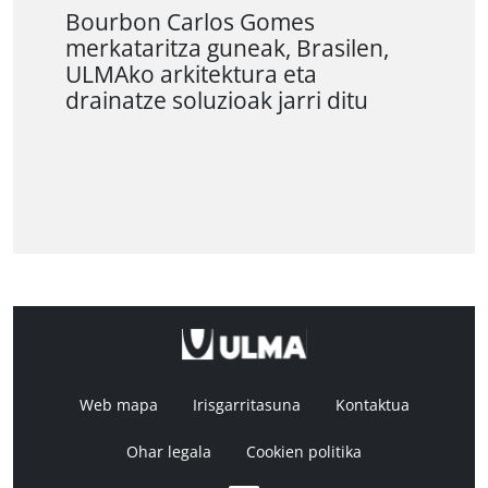
Bourbon Carlos Gomes
merkataritza guneak, Brasilen,
ULMAko arkitektura eta
drainatze soluzioak jarri ditu
Web mapa
Irisgarritasuna
Kontaktua
Ohar legala
Cookien politika