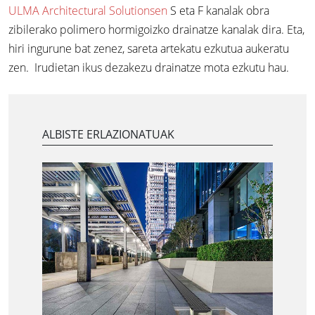
ULMA Architectural Solutionsen
S eta F kanalak obra
zibilerako polimero hormigoizko drainatze kanalak dira. Eta,
hiri ingurune bat zenez,
sareta artekatu ezkutua
aukeratu
zen. Irudietan ikus dezakezu drainatze mota ezkutu hau.
ALBISTE ERLAZIONATUAK