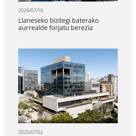
2026/07/16
Llaneseko bizitegi baterako
aurrealde forjatu berezia
2026/07/02