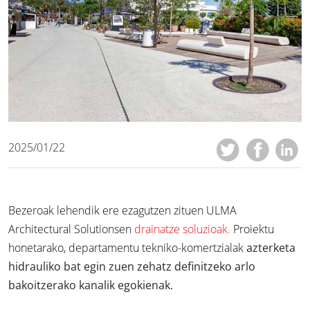
2025/01/22
Bezeroak lehendik ere ezagutzen zituen ULMA
Architectural Solutionsen
drainatze soluzioak
.
Proiektu
honetarako, departamentu tekniko-komertzialak
azterketa
hidrauliko bat egin zuen zehatz definitzeko arlo
bakoitzerako kanalik egokienak.