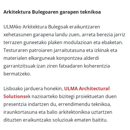
Arkitektura Bulegoaren garapen teknikoa
ULMAko Arkitektura Bulegoak eraikuntzaren
xehetasunen garapena landu zuen, arreta berezia jarriz
terrazen guneetako plaken modulazioan eta ebaketan.
Testuraren patroiaren jarraitutasuna eta izkinak eta
materialen elkarguneak konpontzea alderdi
garrantzitsuak izan ziren fatxadaren koherentzia
bermatzeko.
Lisboako jarduera honekin,
ULMA Architectural
Solutions
ek nazioarteko bizitegi proiektuetan duen
presentzia indartzen du, errendimendu teknikoa,
iraunkortasuna eta balio arkitektonikoa uztartzen
dituzten eraikuntzako soluzioak ematen baititu.