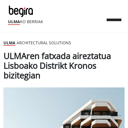
ULMA
KO BERRIAK
ULMA
ARCHITECTURAL SOLUTIONS
ULMAren fatxada aireztatua
Lisboako Distrikt Kronos
bizitegian