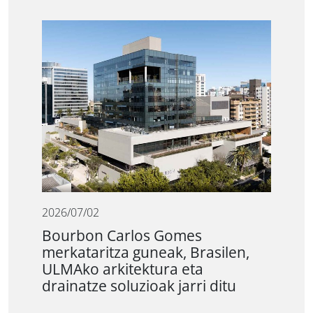
2026/07/02
Bourbon Carlos Gomes
merkataritza guneak, Brasilen,
ULMAko arkitektura eta
drainatze soluzioak jarri ditu