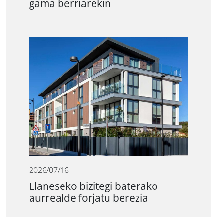
gama berriarekin
2026/07/16
Llaneseko bizitegi baterako
aurrealde forjatu berezia