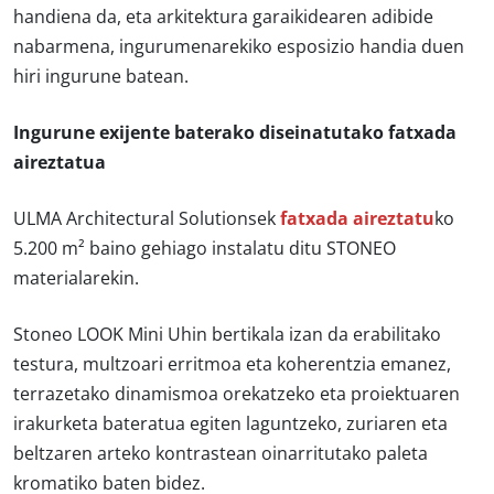
handiena da, eta arkitektura garaikidearen adibide
nabarmena, ingurumenarekiko esposizio handia duen
hiri ingurune batean.
Ingurune exijente baterako diseinatutako fatxada
aireztatua
ULMA Architectural Solutionsek
fatxada aireztatu
ko
5.200 m² baino gehiago instalatu ditu STONEO
materialarekin.
Stoneo LOOK Mini Uhin bertikala izan da erabilitako
testura, multzoari erritmoa eta koherentzia emanez,
terrazetako dinamismoa orekatzeko eta proiektuaren
irakurketa bateratua egiten laguntzeko, zuriaren eta
beltzaren arteko kontrastean oinarritutako paleta
kromatiko baten bidez.