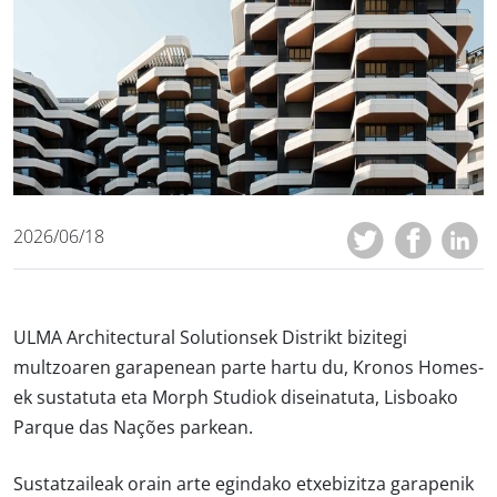
2026/06/18
ULMA Architectural Solutionsek Distrikt bizitegi
multzoaren garapenean parte hartu du, Kronos Homes-
ek sustatuta eta Morph Studiok diseinatuta, Lisboako
Parque das Nações parkean.
Sustatzaileak orain arte egindako etxebizitza garapenik