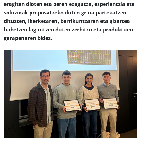
eragiten dioten eta beren ezagutza, esperientzia eta
soluzioak proposatzeko duten grina partekatzen
dituzten, ikerketaren, berrikuntzaren eta gizartea
hobetzen laguntzen duten zerbitzu eta produktuen
garapenaren bidez.