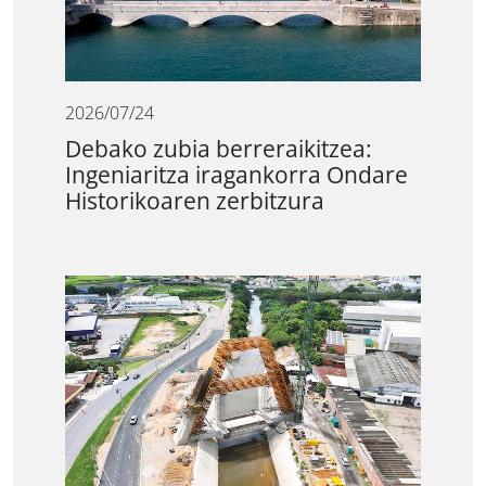
2026/07/24
Debako zubia berreraikitzea:
Ingeniaritza iragankorra Ondare
Historikoaren zerbitzura