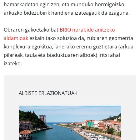
hamarkadetan egin zen, eta munduko hormigoizko
arkuzko bidezubirik handiena izateagatik da ezaguna.
Obraren gakoetako bat
BRIO norabide anitzeko
aldamioak
eskainitako soluzioa da, zubiaren geometria
konplexura egokitua, lanerako eremu guztietara (arkua,
pilareak, taula eta biaduktuaren alboak) iritsi ahal
izateko.
ALBISTE ERLAZIONATUAK