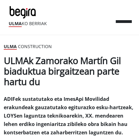
ULMA
KO BERRIAK
ULMA
CONSTRUCTION
ULMAk Zamorako Martín Gil
biaduktua birgaitzean parte
hartu du
ADIFek sustatutako eta ImesApi Movilidad
erakundeak gauzatutako egiturazko esku-hartzeak,
LOYSen laguntza teknikoarekin, XX. mendearen
lehen erdiko ingeniaritza zibileko obra bikain hau
kontserbatzen eta zaharberritzen laguntzen du.