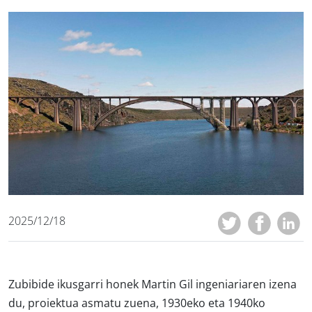
2025/12/18
Zubibide ikusgarri honek Martin Gil ingeniariaren izena
du, proiektua asmatu zuena, 1930eko eta 1940ko