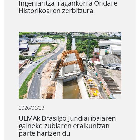
Ingeniaritza iragankorra Ondare
Historikoaren zerbitzura
2026/06/23
ULMAk Brasilgo Jundiai ibaiaren
gaineko zubiaren eraikuntzan
parte hartzen du