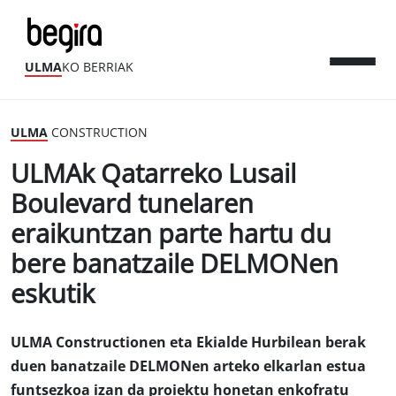
ULMA
KO BERRIAK
ULMA
CONSTRUCTION
ULMAk Qatarreko Lusail
Boulevard tunelaren
eraikuntzan parte hartu du
bere banatzaile DELMONen
eskutik
ULMA Constructionen eta Ekialde Hurbilean berak
duen banatzaile DELMONen arteko elkarlan estua
funtsezkoa izan da proiektu honetan enkofratu