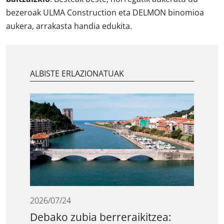
bezeroak ULMA Construction eta DELMON binomioa
aukera, arrakasta handia edukita.
ALBISTE ERLAZIONATUAK
2026/07/24
Debako zubia berreraikitzea: