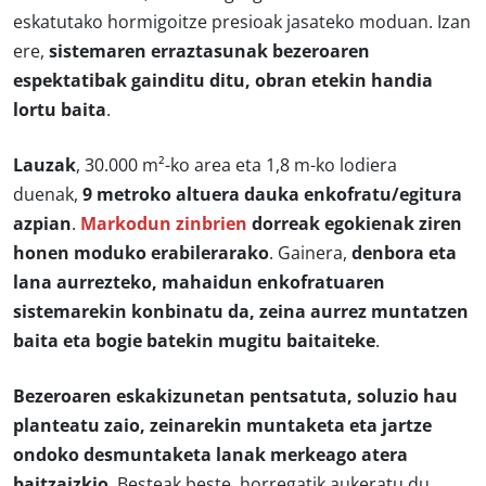
eskatutako hormigoitze presioak jasateko moduan. Izan
ere,
sistemaren erraztasunak bezeroaren
espektatibak gainditu ditu, obran etekin handia
lortu baita
.
Lauzak
, 30.000 m²-ko area eta 1,8 m-ko lodiera
duenak,
9 metroko altuera dauka enkofratu/egitura
azpian
.
Markodun zinbrien
dorreak egokienak ziren
honen moduko erabilerarako
. Gainera,
denbora eta
lana aurrezteko, mahaidun enkofratuaren
sistemarekin konbinatu da, zeina aurrez muntatzen
baita eta bogie batekin mugitu baitaiteke
.
Bezeroaren eskakizunetan pentsatuta, soluzio hau
planteatu zaio, zeinarekin muntaketa eta jartze
ondoko desmuntaketa lanak merkeago atera
baitzaizkio
. Besteak beste, horregatik aukeratu du