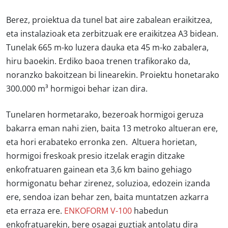
Berez, proiektua da tunel bat aire zabalean eraikitzea,
eta instalazioak eta zerbitzuak ere eraikitzea A3 bidean.
Tunelak 665 m-ko luzera dauka eta 45 m-ko zabalera,
hiru baoekin. Erdiko baoa trenen trafikorako da,
noranzko bakoitzean bi linearekin. Proiektu honetarako
300.000 m³ hormigoi behar izan dira.
Tunelaren hormetarako, bezeroak hormigoi geruza
bakarra eman nahi zien, baita 13 metroko altueran ere,
eta hori erabateko erronka zen. Altuera horietan,
hormigoi freskoak presio itzelak eragin ditzake
enkofratuaren gainean eta 3,6 km baino gehiago
hormigonatu behar zirenez, soluzioa, edozein izanda
ere, sendoa izan behar zen, baita muntatzen azkarra
eta erraza ere.
ENKOFORM V-100
habedun
enkofratuarekin, bere osagai guztiak antolatu dira