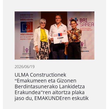
2026/06/19
ULMA Constructionek
“Emakumeen eta Gizonen
Berdintasunerako Lankidetza
Erakundea”ren aitortza plaka
jaso du, EMAKUNDEren eskutik