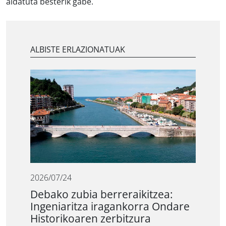
aldatuta besterik gabe.
ALBISTE ERLAZIONATUAK
2026/07/24
Debako zubia berreraikitzea:
Ingeniaritza iragankorra Ondare
Historikoaren zerbitzura