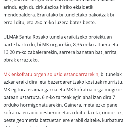
arindu egin du zirkulazioa hiriko ekialdetik
mendebaldera. Eraikitako bi tuneletako bakoitzak bi
errail ditu, eta 250 m-ko luzera batez beste.
ULMAk Santa Rosako tunela eraikitzeko proiektuan
parte hartu du, bi MK orgarekin, 8,36 m-ko altuera eta
13,20 m-ko zabalerarekin, sarrera banatan bat jarrita,
obrak errazteko.
MK enkofratu orgen soluzio estandarrarekin
, bi tunelak
azkar eraiki dira, eta bezeroarentzako kostuak murriztu.
MK egitura eramangarria eta MK kofratua orga mugikor
batean uztartuta, 6 n-ko tarteak egin ahal izan dira 7
orduko hormigonatuarekin. Gainera, metalezko panel
kofratua erradio desberdinetara doitu da eta, ondorioz,
beste geometria batzuetan ere erabil daiteke, kurbatura