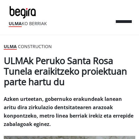
ULMA
KO BERRIAK
ULMA
CONSTRUCTION
ULMAk Peruko Santa Rosa
Tunela eraikitzeko proiektuan
parte hartu du
Azken urteetan, gobernuko erakundeak lanean
aritu dira zirkulazio dentsitatearen arazoak
konpontzeko, metro linea berriak irekiz eta errepide
zabalagoak eginez.