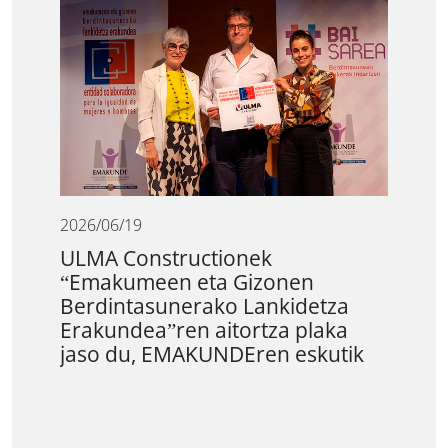
2026/06/19
ULMA Constructionek
“Emakumeen eta Gizonen
Berdintasunerako Lankidetza
Erakundea”ren aitortza plaka
jaso du, EMAKUNDEren eskutik