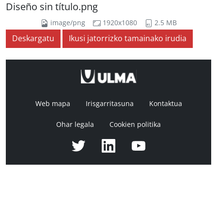
Diseño sin título.png
image/png
1920x1080
2.5 MB
Deskargatu
Ikusi jatorrizko tamainako irudia
Web mapa
Irisgarritasuna
Kontaktua
Ohar legala
Cookien politika