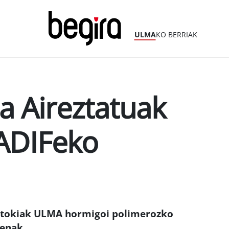
ULMA
KO BERRIAK
 Aireztatuak
ADIFeko
eltokiak ULMA hormigoi polimerozko
renak.