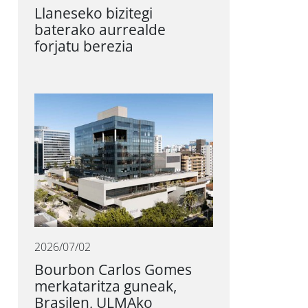
Llaneseko bizitegi
baterako aurrealde
forjatu berezia
2026/07/02
Bourbon Carlos Gomes
merkataritza guneak,
Brasilen, ULMAko