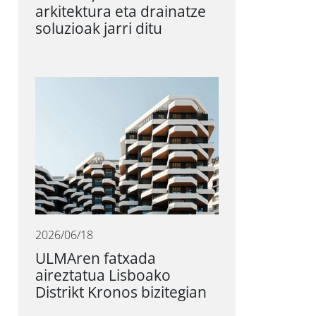
arkitektura eta drainatze
soluzioak jarri ditu
2026/06/18
ULMAren fatxada
aireztatua Lisboako
Distrikt Kronos bizitegian