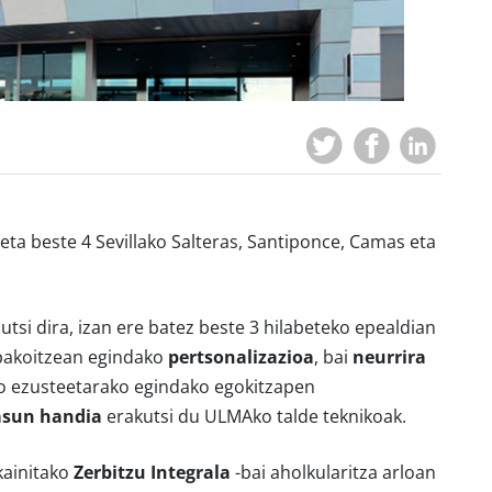
n eta beste 4 Sevillako Salteras, Santiponce, Camas eta
utsi dira, izan ere batez beste 3 hilabeteko epealdian
 bakoitzean egindako
pertsonalizazioa
, bai
neurrira
ko ezusteetarako egindako egokitzapen
asun handia
erakutsi du ULMAko talde teknikoak.
skainitako
Zerbitzu Integrala
-bai aholkularitza arloan