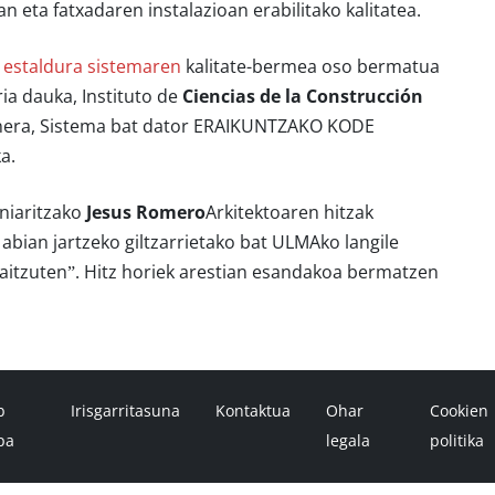
an eta fatxadaren instalazioan erabilitako kalitatea.
 estaldura sistemaren
kalitate-bermea oso bermatua
ia dauka, Instituto de
Ciencias de la Construcción
era, Sistema bat dator ERAIKUNTZAKO KODE
a.
niaritzako
Jesus Romero
Arkitektoaren hitzak
bian jartzeko giltzarrietako bat ULMAko langile
 baitzuten”. Hitz horiek arestian esandakoa bermatzen
b
Irisgarritasuna
Kontaktua
Ohar
Cookien
pa
legala
politika