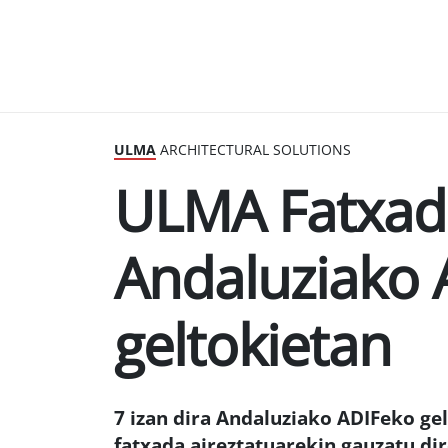
ULMA
ARCHITECTURAL SOLUTIONS
ULMA Fatxada
Andaluziako 
geltokietan
7 izan dira Andaluziako ADIFeko g
fatxada aireztatuarekin gauzatu di