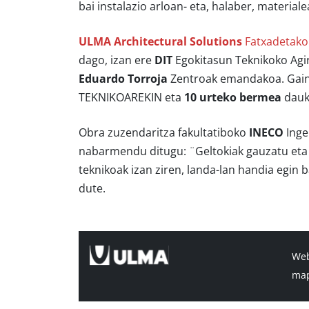
bai instalazio arloan- eta, halaber, materiale
ULMA Architectural Solutions
Fatxadetako
dago, izan ere
DIT
Egokitasun Teknikoko Agir
Eduardo Torroja
Zentroak emandakoa. Gain
TEKNIKOAREKIN eta
10 urteko bermea
dauk
Obra zuzendaritza fakultatiboko
INECO
Inge
nabarmendu ditugu: ¨Geltokiak gauzatu eta a
teknikoak izan ziren, landa-lan handia egin
dute.
We
ma