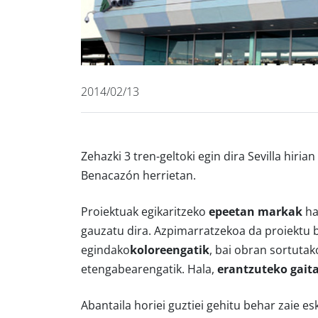
2014/02/13
Zehazki 3 tren-geltoki egin dira Sevilla hiria
Benacazón herrietan.
Proiektuak egikaritzeko
epeetan markak
ha
gauzatu dira. Azpimarratzekoa da proiektu
egindako
koloreengatik
, bai obran sortuta
etengabearengatik. Hala,
erantzuteko gait
Abantaila horiei guztiei gehitu behar zaie e