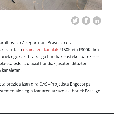
rulhoseko Aireportuan, Brasileko eta
ukeratutako
drainatze- kanalak
F150K eta F300K dira
,
oriek egokiak dira karga handiak eusteko, batez ere
la-eta esfortzu axial handiak jasaten dituzten
a kanaletan.
 eta prezioa izan dira OAS –Projetista Engecorps-
stemen alde egin izanaren arrazoiak, horiek Brasilgo