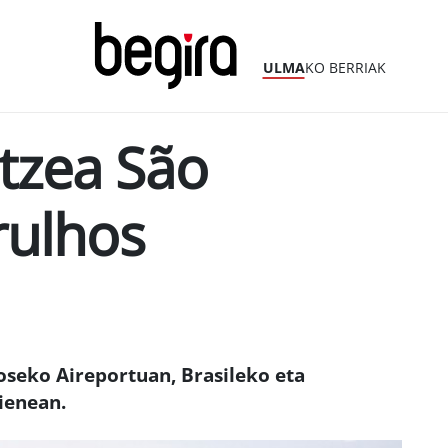
ULMA
KO BERRIAK
tzea São
rulhos
seko Aireportuan, Brasileko eta
ienean.