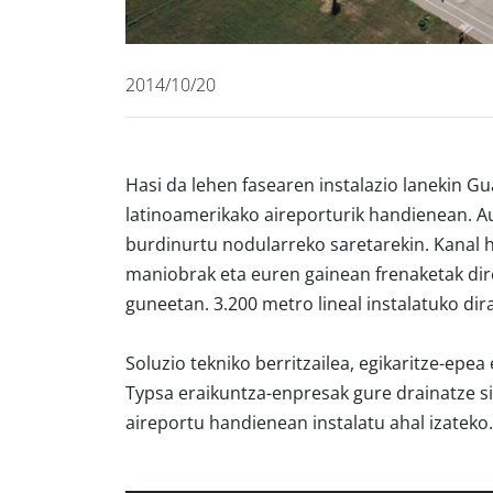
2014/10/20
Hasi da lehen fasearen instalazio lanekin
Gua
latinoamerikako aireporturik handienean
.
A
burdinurtu nodularreko saretarekin. Kanal h
maniobrak eta euren gainean frenaketak dire
guneetan. 3.200 metro lineal instalatuko dir
Soluzio tekniko berritzailea, egikaritze-epea
Typsa eraikuntza-enpresak gure drainatze si
aireportu handienean instalatu ahal izateko.