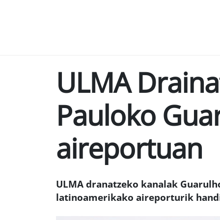
ULMA Draina
Pauloko Gua
aireportuan
ULMA dranatzeko kanalak Guarulho
latinoamerikako aireporturik hand