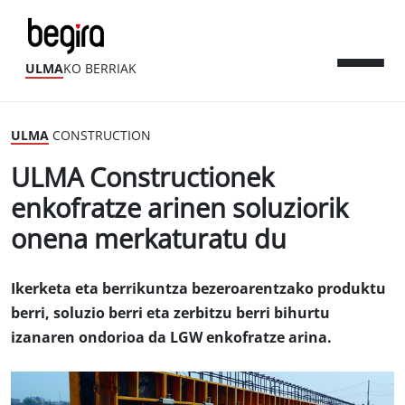
ULMA
KO BERRIAK
ULMA
CONSTRUCTION
ULMA Constructionek
enkofratze arinen soluziorik
onena merkaturatu du
Ikerketa eta berrikuntza bezeroarentzako produktu
berri, soluzio berri eta zerbitzu berri bihurtu
izanaren ondorioa da LGW enkofratze arina.