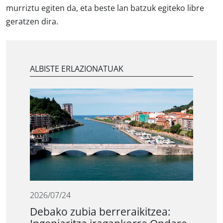
murriztu egiten da, eta beste lan batzuk egiteko libre
geratzen dira.
ALBISTE ERLAZIONATUAK
2026/07/24
Debako zubia berreraikitzea: