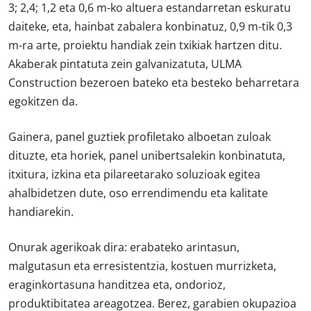
3; 2,4; 1,2 eta 0,6 m-ko altuera estandarretan eskuratu
daiteke, eta, hainbat zabalera konbinatuz, 0,9 m-tik 0,3
m-ra arte, proiektu handiak zein txikiak hartzen ditu.
Akaberak pintatuta zein galvanizatuta, ULMA
Construction bezeroen bateko eta besteko beharretara
egokitzen da.
Gainera, panel guztiek profiletako alboetan zuloak
dituzte, eta horiek, panel unibertsalekin konbinatuta,
itxitura, izkina eta pilareetarako soluzioak egitea
ahalbidetzen dute, oso errendimendu eta kalitate
handiarekin.
Onurak agerikoak dira: erabateko arintasun,
malgutasun eta erresistentzia, kostuen murrizketa,
eraginkortasuna handitzea eta, ondorioz,
produktibitatea areagotzea. Berez, garabien okupazioa