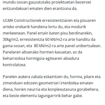
mundu osoan gauzatutako proiektuetan bezeroei
entzundakoari ematen dien erantzuna da.
ULMA Constructionek erresistentziaren eta pisuaren
arteko orekarik handiena lortu du, eta modurik
merkeenean. Panel ertain baten pisu berdinarekin,
30kg/m2, erresistentzia 60 kN/m2-ra arte handitu da
gama osoan, eta 80 kN/m2-ra arte panel unibertsalean.
Panelaren altuerako hormen kasuetan, ez da
beharrezkoa hormigoia egitearen abiadura
kontrolatzea.
Panelen aukera zabala eskaintzen du, horma, pilare eta
zimenduen edozein geometriari irtenbidea ematen
diena, horien neurria eta konplexutasuna gorabehera,
eta beste elementu lagungarririk behar gabe.