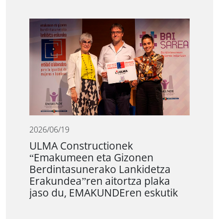
2026/06/19
ULMA Constructionek
“Emakumeen eta Gizonen
Berdintasunerako Lankidetza
Erakundea”ren aitortza plaka
jaso du, EMAKUNDEren eskutik