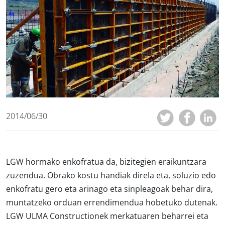
2014/06/30
LGW hormako enkofratua da, bizitegien eraikuntzara
zuzendua. Obrako kostu handiak direla eta, soluzio edo
enkofratu gero eta arinago eta sinpleagoak behar dira,
muntatzeko orduan errendimendua hobetuko dutenak.
LGW ULMA Constructionek merkatuaren beharrei eta