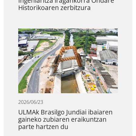
Ingeniaritza iragankorra Ondare
Historikoaren zerbitzura
2026/06/23
ULMAk Brasilgo Jundiai ibaiaren
gaineko zubiaren eraikuntzan
parte hartzen du