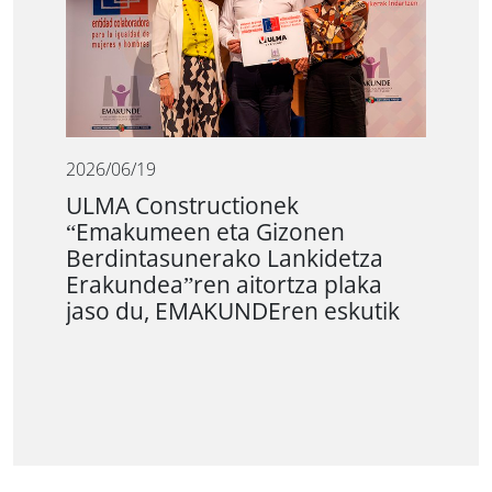
2026/06/19
ULMA Constructionek
“Emakumeen eta Gizonen
Berdintasunerako Lankidetza
Erakundea”ren aitortza plaka
jaso du, EMAKUNDEren eskutik