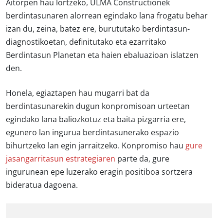
Aitorpen hau lortzeko, ULMA Constructionek
berdintasunaren alorrean egindako lana frogatu behar
izan du, zeina, batez ere, burututako berdintasun-
diagnostikoetan, definitutako eta ezarritako
Berdintasun Planetan eta haien ebaluazioan islatzen
den.
Honela, egiaztapen hau mugarri bat da
berdintasunarekin dugun konpromisoan urteetan
egindako lana baliozkotuz eta baita pizgarria ere,
egunero lan ingurua berdintasunerako espazio
bihurtzeko lan egin jarraitzeko. Konpromiso hau
gure
jasangarritasun estrategiaren
parte da, gure
ingurunean epe luzerako eragin positiboa sortzera
bideratua dagoena.