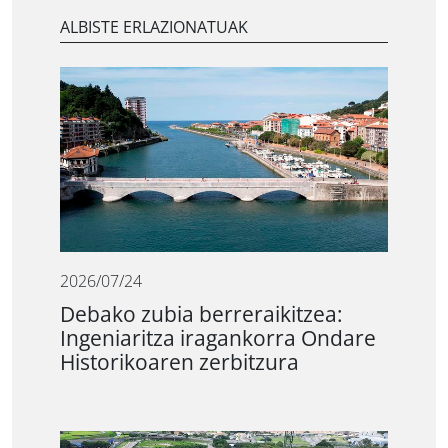
ALBISTE ERLAZIONATUAK
2026/07/24
Debako zubia berreraikitzea:
Ingeniaritza iragankorra Ondare
Historikoaren zerbitzura