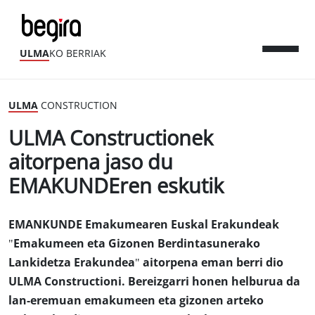
ULMA
KO BERRIAK
ULMA
CONSTRUCTION
ULMA Constructionek
aitorpena jaso du
EMAKUNDEren eskutik
EMANKUNDE Emakumearen Euskal Erakundeak
"Emakumeen eta Gizonen Berdintasunerako
Lankidetza Erakundea" aitorpena eman berri dio
ULMA Constructioni. Bereizgarri honen helburua da
lan-eremuan emakumeen eta gizonen arteko