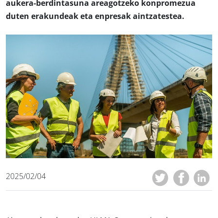
aukera-berdintasuna areagotzeko konpromezua
duten erakundeak eta enpresak aintzatestea.
2025/02/04