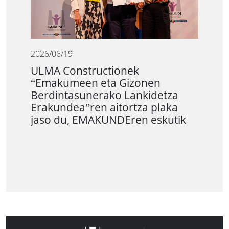
2026/06/19
ULMA Constructionek
“Emakumeen eta Gizonen
Berdintasunerako Lankidetza
Erakundea”ren aitortza plaka
jaso du, EMAKUNDEren eskutik