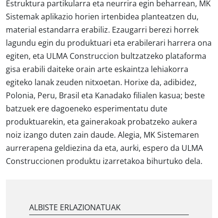
Estruktura partikularra eta neurrira egin beharrean, MK
Sistemak aplikazio horien irtenbidea planteatzen du,
material estandarra erabiliz. Ezaugarri berezi horrek
lagundu egin du produktuari eta erabilerari harrera ona
egiten, eta ULMA Construccion bultzatzeko plataforma
gisa erabili daiteke orain arte eskaintza lehiakorra
egiteko lanak zeuden nitxoetan. Horixe da, adibidez,
Polonia, Peru, Brasil eta Kanadako filialen kasua; beste
batzuek ere dagoeneko esperimentatu dute
produktuarekin, eta gainerakoak probatzeko aukera
noiz izango duten zain daude. Alegia, MK Sistemaren
aurrerapena geldiezina da eta, aurki, espero da ULMA
Construccionen produktu izarretakoa bihurtuko dela.
ALBISTE ERLAZIONATUAK