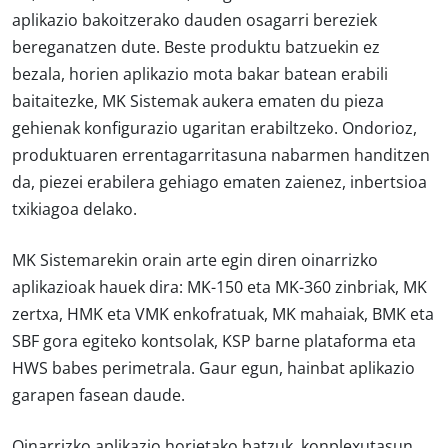
aplikazio bakoitzerako dauden osagarri bereziek
bereganatzen dute. Beste produktu batzuekin ez
bezala, horien aplikazio mota bakar batean erabili
baitaitezke, MK Sistemak aukera ematen du pieza
gehienak konfigurazio ugaritan erabiltzeko. Ondorioz,
produktuaren errentagarritasuna nabarmen handitzen
da, piezei erabilera gehiago ematen zaienez, inbertsioa
txikiagoa delako.
MK Sistemarekin orain arte egin diren oinarrizko
aplikazioak hauek dira: MK-150 eta MK-360 zinbriak, MK
zertxa, HMK eta VMK enkofratuak, MK mahaiak, BMK eta
SBF gora egiteko kontsolak, KSP barne plataforma eta
HWS babes perimetrala. Gaur egun, hainbat aplikazio
garapen fasean daude.
Oinarrizko aplikazio horietako batzuk, konplexutasun