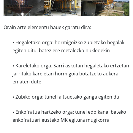
Orain arte elementu hauek garatu dira:
• Hegaletako orga: hormigoizko zubietako hegalak
egiten ditu, batez ere metalezko nukleoekin
• Kareletako orga: Sarri askotan hegaletako ertzetan
jarritako kareletan hormigoia botatzeko aukera
ematen dute
• Zubiko orga: tunel faltsuetako ganga egiten du
• Enkofratua hartzeko orga: tunel edo kanal bateko
enkofratuari eusteko MK egitura mugikorra