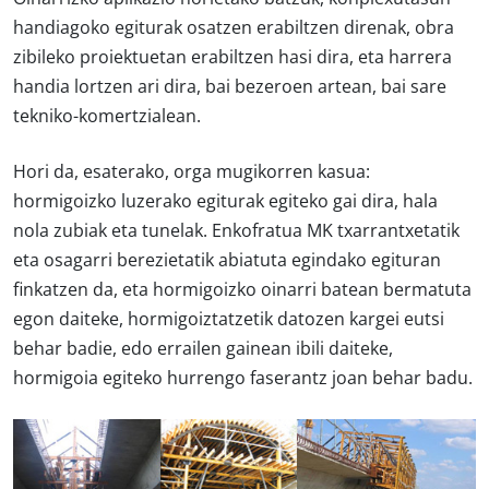
handiagoko egiturak osatzen erabiltzen direnak, obra
zibileko proiektuetan erabiltzen hasi dira, eta harrera
handia lortzen ari dira, bai bezeroen artean, bai sare
tekniko-komertzialean.
Hori da, esaterako, orga mugikorren kasua:
hormigoizko luzerako egiturak egiteko gai dira, hala
nola zubiak eta tunelak. Enkofratua MK txarrantxetatik
eta osagarri berezietatik abiatuta egindako egituran
finkatzen da, eta hormigoizko oinarri batean bermatuta
egon daiteke, hormigoiztatzetik datozen kargei eutsi
behar badie, edo errailen gainean ibili daiteke,
hormigoia egiteko hurrengo faserantz joan behar badu.