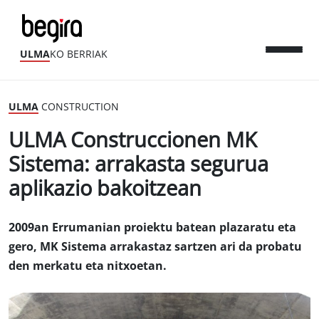
ULMA
KO BERRIAK
ULMA
CONSTRUCTION
ULMA Construccionen MK
Sistema: arrakasta segurua
aplikazio bakoitzean
2009an Errumanian proiektu batean plazaratu eta
gero, MK Sistema arrakastaz sartzen ari da probatu
den merkatu eta nitxoetan.