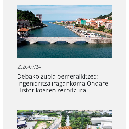
2026/07/24
Debako zubia berreraikitzea:
Ingeniaritza iragankorra Ondare
Historikoaren zerbitzura