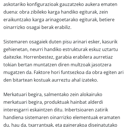
askotariko konfigurazioak gauzatzeko aukera ematen
duena: obra zibileko karga handiko egiturak, zein
eraikuntzako karga arinagoetarako egiturak, betiere
oinarrizko osagai berak erabiliz.
Sistemaren osagaiek duten pisu arinari esker, kasurik
gehienetan, neurri handiko estrukturak eskuz uztartu
daitezke. Horrenbestez, garabia erabilera aurretiaz
tokian bertan muntatzen diren multzoak jasotzera
mugatzen da. Faktore hori funtsezkoa da obra egiten ari
den bitartean kostuak aurreztu ahal izateko.
Merkatuari begira, salmentako zein alokairuko
merkatuari begira, produktuak hainbat alderdi
interesgarri eskaintzen ditu. Inbertsioaren zatirik
handiena sistemaren oinarrizko elementuak eramaten
du, hau da, txarrantxak, eta gainerakoa diseinatutako