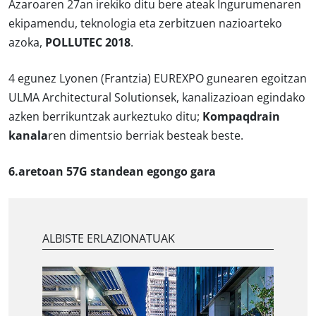
Azaroaren 27an irekiko ditu bere ateak Ingurumenaren
ekipamendu, teknologia eta zerbitzuen nazioarteko
azoka,
POLLUTEC 2018
.
4 egunez Lyonen (Frantzia) EUREXPO gunearen egoitzan
ULMA Architectural Solutionsek, kanalizazioan egindako
azken berrikuntzak aurkeztuko ditu;
Kompaqdrain
kanala
ren dimentsio berriak besteak beste.
6.aretoan 57G standean egongo gara
ALBISTE ERLAZIONATUAK