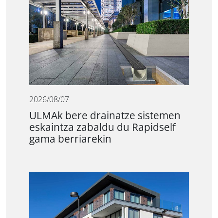
2026/08/07
ULMAk bere drainatze sistemen
eskaintza zabaldu du Rapidself
gama berriarekin