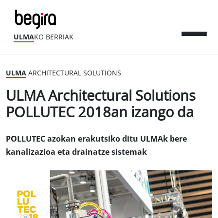
ULMA
KO BERRIAK
ULMA
ARCHITECTURAL SOLUTIONS
ULMA Architectural Solutions
POLLUTEC 2018an izango da
POLLUTEC azokan erakutsiko ditu ULMAk bere
kanalizazioa eta drainatze sistemak