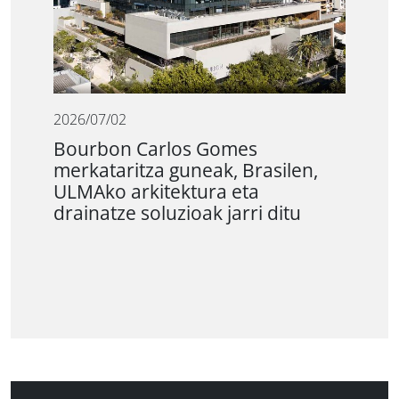
2026/07/02
Bourbon Carlos Gomes
merkataritza guneak, Brasilen,
ULMAko arkitektura eta
drainatze soluzioak jarri ditu