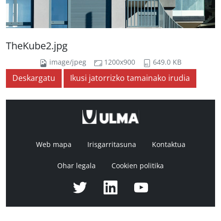
TheKube2.jpg
image/jpeg
1200x900
649.0 KB
Deskargatu
Ikusi jatorrizko tamainako irudia
Web mapa
Irisgarritasuna
Kontaktua
Ohar legala
Cookien politika