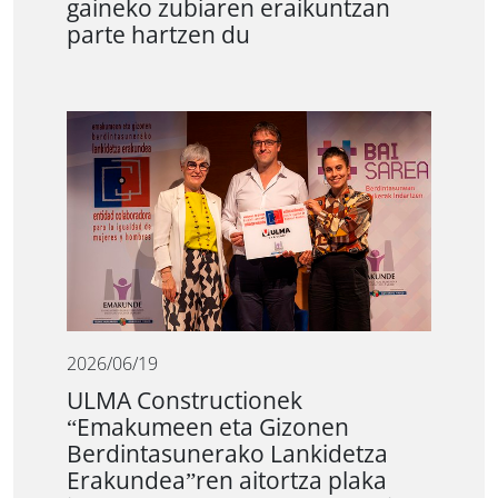
gaineko zubiaren eraikuntzan
parte hartzen du
2026/06/19
ULMA Constructionek
“Emakumeen eta Gizonen
Berdintasunerako Lankidetza
Erakundea”ren aitortza plaka