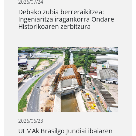
2026/07/24
Debako zubia berreraikitzea:
Ingeniaritza iragankorra Ondare
Historikoaren zerbitzura
2026/06/23
ULMAk Brasilgo Jundiai ibaiaren