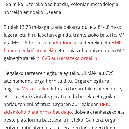
185 m-ko luzerako bao bat du, Polonian metodologia
horrekin egindako luzeena.
Zubiak 13,75 m-ko galtzada bakarra du, eta 814,8 m-ko
luzera, eta hiru fasetan egin da, trantsizioko bi tarte, M1
eta M3,
T-60 zinbria markoduneko
sistemekin eta
HMK
habeen enkofratuarekin
eta ibaia zeharkatzen duen M2
gainegiturarekin
, CVS aurreratzeko orgekin
.
Hegaleko tartearen egitura egiteko, ULMAk lau CVS
aitzinamendu orga hornitu ditu. Orgaren egitura
nagusia
MK zertxekin
lotutako bi saretak osatzen dute,
eta horietatik zintzilik geratzen da beheko eta goiko
harlauzen enkofratua. Orgaren aurrealdean
BRIO
aldamioko plataforma bat dago
, dobelak tenkatzeko eta
beste plataforma batzuetara iristeko. Gainera, orga
igotzen, nibelatzen eta aurreratzen laguntzen duen