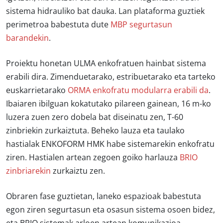
sistema hidrauliko bat dauka. Lan plataforma guztiek
perimetroa babestuta dute
MBP segurtasun
barandekin
.
Proiektu honetan ULMA enkofratuen hainbat sistema
erabili dira. Zimenduetarako, estribuetarako eta tarteko
euskarrietarako
ORMA enkofratu modularra erabili da
.
Ibaiaren ibilguan kokatutako pilareen gainean, 16 m-ko
luzera zuen zero dobela bat diseinatu zen, T-60
zinbriekin zurkaiztuta. Beheko lauza eta taulako
hastialak ENKOFORM HMK habe sistemarekin enkofratu
ziren. Hastialen artean zegoen goiko harlauza
BRIO
zinbriarekin
zurkaiztu zen.
Obraren fase guztietan, laneko espazioak babestuta
egon ziren segurtasun eta osasun sistema osoen bidez,