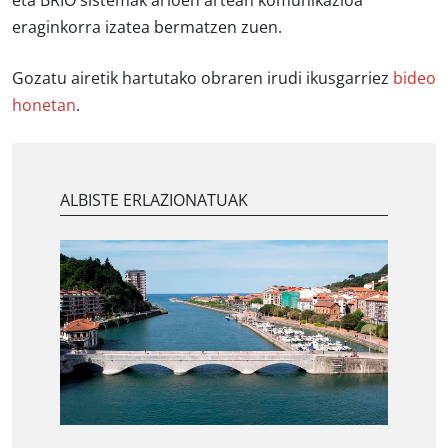
eta BRIO sistemak arloen artean komunikazioa
eraginkorra izatea bermatzen zuen.
Gozatu airetik hartutako obraren irudi ikusgarriez
bideo
honetan
.
ALBISTE ERLAZIONATUAK