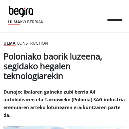
ULMA
KO BERRIAK
ULMA
CONSTRUCTION
Poloniako baorik luzeena,
segidako hegalen
teknologiarekin
Dunajec ibaiaren gaineko zubi berria A4
autobidearen eta Tarnoweko (Polonia) SAG industria
eremuaren arteko lotunearen eraikuntzaren parte
da.