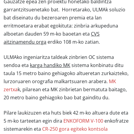
Gauzatze epea zen proiektu honetako baldintza
garrantzitsuenetako bat. Horretarako,
ULMAk soluzio
bat diseinatu du bezeroaren premia eta lan
erritmoetara erabat egokituta:
zinbria arkupeduna
alboetan dauden 59 m-ko baoetan eta
CVS
aitzinamendu orga
erdiko 108 m-ko zatian.
ULMAko ingeniaritza taldeak zinbrien OC sistema
sendoa eta
karga handiko MK
sistema konbinatu ditu
taula 15 metro baino gehiagoko altueretan zurkaizteko,
lurzoruaren orografia malkartsuaren arabera.
MK
zertxa
k, pilarean eta MK zinbrietan bermatuta baitago,
20 metro baino gehiagoko bao bat gainditu du.
Pilare laukizuzen eta huts biek 42 m-ko altuera dute eta
5 m-ko tarteetan egin dira
ENKOFORM V-100
enkofratze
sistemarekin eta
CR-250 gora egiteko kontsola