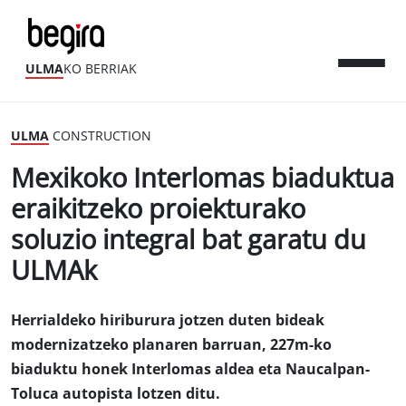
ULMA
KO BERRIAK
ULMA
CONSTRUCTION
Mexikoko Interlomas biaduktua
eraikitzeko proiekturako
soluzio integral bat garatu du
ULMAk
Herrialdeko hiriburura jotzen duten bideak
modernizatzeko planaren barruan, 227m-ko
biaduktu honek Interlomas aldea eta Naucalpan-
Toluca autopista lotzen ditu.