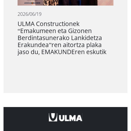
2026/06/19
ULMA Constructionek
“Emakumeen eta Gizonen
Berdintasunerako Lankidetza
Erakundea”ren aitortza plaka
jaso du, EMAKUNDEren eskutik