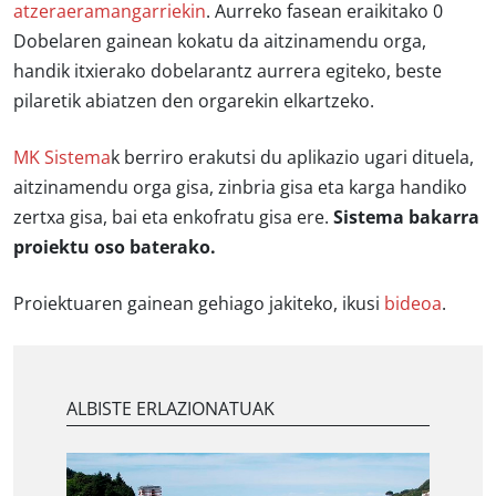
atzeraeramangarriekin
. Aurreko fasean eraikitako 0
Dobelaren gainean kokatu da aitzinamendu orga,
handik itxierako dobelarantz aurrera egiteko, beste
pilaretik abiatzen den orgarekin elkartzeko.
MK Sistema
k berriro erakutsi du aplikazio ugari dituela,
aitzinamendu orga gisa, zinbria gisa eta karga handiko
zertxa gisa, bai eta enkofratu gisa ere.
Sistema bakarra
proiektu oso baterako.
Proiektuaren gainean gehiago jakiteko, ikusi
bideoa
.
ALBISTE ERLAZIONATUAK