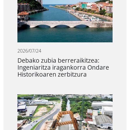
2026/07/24
Debako zubia berreraikitzea:
Ingeniaritza iragankorra Ondare
Historikoaren zerbitzura