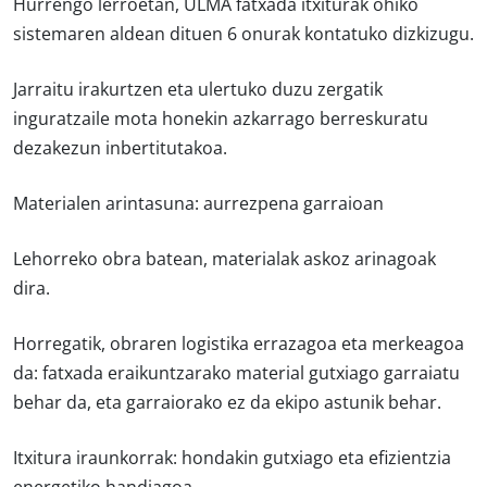
Hurrengo lerroetan, ULMA fatxada itxiturak ohiko
sistemaren aldean dituen 6 onurak kontatuko dizkizugu.
Jarraitu irakurtzen eta ulertuko duzu zergatik
inguratzaile mota honekin azkarrago berreskuratu
dezakezun inbertitutakoa.
Materialen arintasuna: aurrezpena garraioan
Lehorreko obra batean, materialak askoz arinagoak
dira.
Horregatik, obraren logistika errazagoa eta merkeagoa
da: fatxada eraikuntzarako material gutxiago garraiatu
behar da, eta garraiorako ez da ekipo astunik behar.
Itxitura iraunkorrak: hondakin gutxiago eta efizientzia