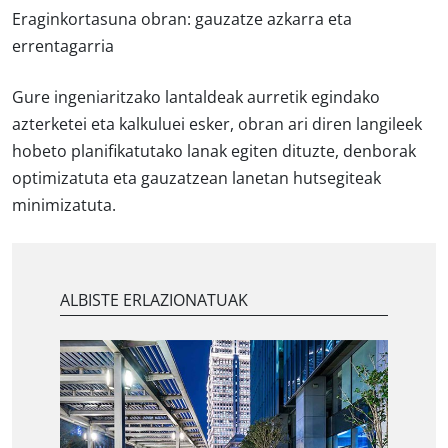
Eraginkortasuna obran:
gauzatze azkarra eta
errentagarria
Gure ingeniaritzako lantaldeak aurretik egindako
azterketei eta kalkuluei esker, obran ari diren langileek
hobeto planifikatutako lanak egiten dituzte, denborak
optimizatuta eta gauzatzean lanetan hutsegiteak
minimizatuta.
ALBISTE ERLAZIONATUAK