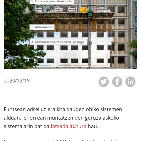
2020/12/16
Funtsean adreiluz eraikita dauden ohiko sistemen
aldean, lehorrean muntatzen den geruza askoko
sistema arin bat da
fatxada itxitura
hau.