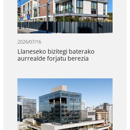
2026/07/16
Llaneseko bizitegi baterako
aurrealde forjatu berezia