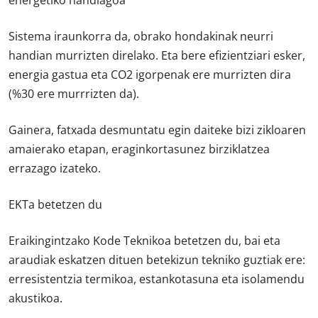
energetiko handiagoa
Sistema iraunkorra da, obrako hondakinak neurri
handian murrizten direlako. Eta bere efizientziari esker,
energia gastua eta CO2 igorpenak ere murrizten dira
(%30 ere murrrizten da).
Gainera, fatxada desmuntatu egin daiteke bizi zikloaren
amaierako etapan, eraginkortasunez birziklatzea
errazago izateko.
EKTa betetzen du
Eraikingintzako Kode Teknikoa betetzen du, bai eta
araudiak eskatzen dituen betekizun tekniko guztiak ere:
erresistentzia termikoa, estankotasuna eta isolamendu
akustikoa.