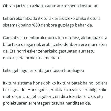
Obran jartzeko azkartasuna: aurrezpena kostuetan
Lehorreko fatxada itxiturak eraikitzeko ohiko itxitura
sistemak baino %30 denbora gutxiago behar da.
Gauzatzeko denborak murrizten direnez, aldamioak eta
bitarteko osagarriak erabiltzeko denbora ere murrizten
da. Eta horri esker zeharkako gastuetan aurreztu
daiteke, eta proiektua merkatu.
Leku gehiago: errentagarritasun handiagoa
Itxitura sistema honek ohiko itxitura batek baino lodiera
txikiagoa du. Horregatik, eraikitako azalera erabilgarriko
metro karratu gehiago lortzen dira leku bererako, eta
proiektuaren errentagarritasuna handitzen da.