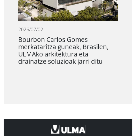
2026/07/02
Bourbon Carlos Gomes
merkataritza guneak, Brasilen,
ULMAko arkitektura eta
drainatze soluzioak jarri ditu