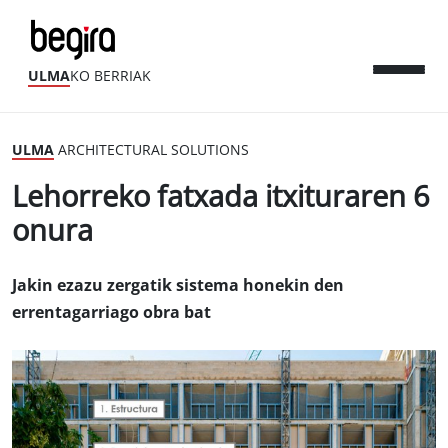
ULMA
KO BERRIAK
ULMA
ARCHITECTURAL SOLUTIONS
Lehorreko fatxada itxituraren 6
onura
Jakin ezazu zergatik sistema honekin den
errentagarriago obra bat