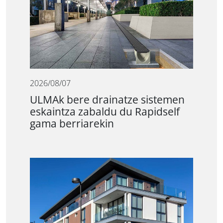
2026/08/07
ULMAk bere drainatze sistemen
eskaintza zabaldu du Rapidself
gama berriarekin