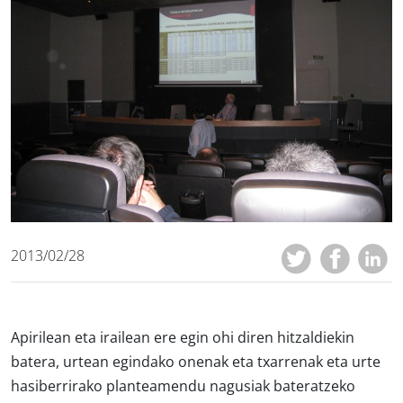
2013/02/28
Apirilean eta irailean ere egin ohi diren hitzaldiekin
batera, urtean egindako onenak eta txarrenak eta urte
hasiberrirako planteamendu nagusiak bateratzeko