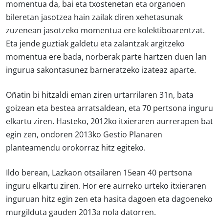
momentua da, bai eta txostenetan eta organoen
bileretan jasotzea hain zailak diren xehetasunak
zuzenean jasotzeko momentua ere kolektiboarentzat.
Eta jende guztiak galdetu eta zalantzak argitzeko
momentua ere bada, norberak parte hartzen duen lan
ingurua sakontasunez barneratzeko izateaz aparte.
Oñatin bi hitzaldi eman ziren urtarrilaren 31n, bata
goizean eta bestea arratsaldean, eta 70 pertsona inguru
elkartu ziren. Hasteko, 2012ko itxieraren aurrerapen bat
egin zen, ondoren 2013ko Gestio Planaren
planteamendu orokorraz hitz egiteko.
Ildo berean, Lazkaon otsailaren 15ean 40 pertsona
inguru elkartu ziren. Hor ere aurreko urteko itxieraren
inguruan hitz egin zen eta hasita dagoen eta dagoeneko
murgilduta gauden 2013a nola datorren.