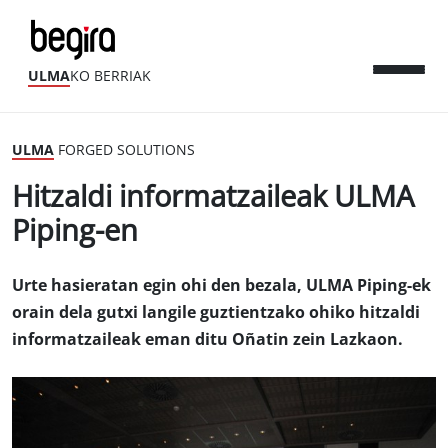
ULMA
KO BERRIAK
ULMA
FORGED SOLUTIONS
Hitzaldi informatzaileak ULMA
Piping-en
Urte hasieratan egin ohi den bezala, ULMA Piping-ek
orain dela gutxi langile guztientzako ohiko hitzaldi
informatzaileak eman ditu Oñatin zein Lazkaon.