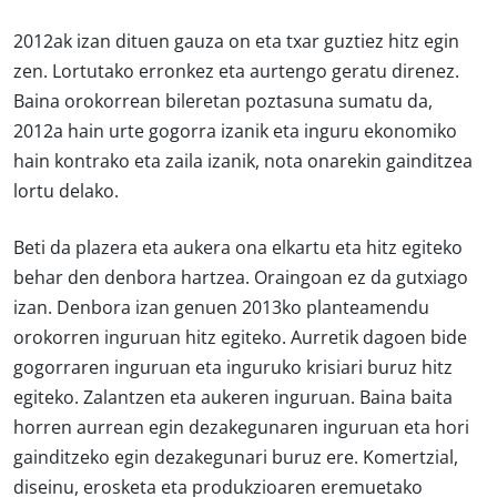
2012ak izan dituen gauza on eta txar guztiez hitz egin
zen. Lortutako erronkez eta aurtengo geratu direnez.
Baina orokorrean bileretan poztasuna sumatu da,
2012a hain urte gogorra izanik eta inguru ekonomiko
hain kontrako eta zaila izanik, nota onarekin gainditzea
lortu delako.
Beti da plazera eta aukera ona elkartu eta hitz egiteko
behar den denbora hartzea. Oraingoan ez da gutxiago
izan. Denbora izan genuen 2013ko planteamendu
orokorren inguruan hitz egiteko. Aurretik dagoen bide
gogorraren inguruan eta inguruko krisiari buruz hitz
egiteko. Zalantzen eta aukeren inguruan. Baina baita
horren aurrean egin dezakegunaren inguruan eta hori
gainditzeko egin dezakegunari buruz ere. Komertzial,
diseinu, erosketa eta produkzioaren eremuetako