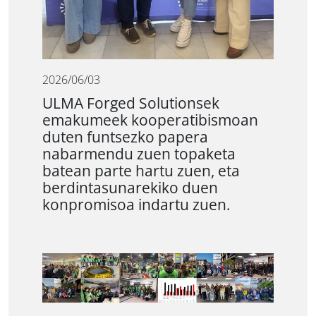
2026/06/03
ULMA Forged Solutionsek
emakumeek kooperatibismoan
duten funtsezko papera
nabarmendu zuen topaketa
batean parte hartu zuen, eta
berdintasunarekiko duen
konpromisoa indartu zuen.