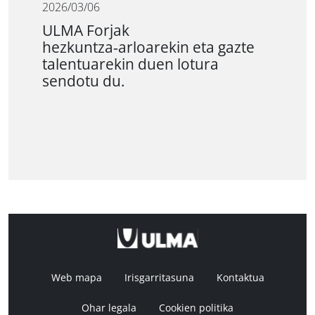
2026/03/06
ULMA Forjak
hezkuntza‑arloarekin eta gazte
talentuarekin duen lotura
sendotu du.
Web mapa
Irisgarritasuna
Kontaktua
Ohar legala
Cookien politika