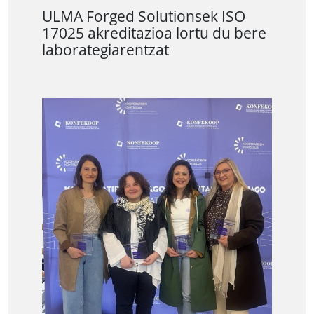
ULMA Forged Solutionsek ISO
17025 akreditazioa lortu du bere
laborategiarentzat