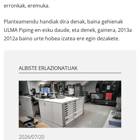
erronkak, eremuka.
Planteamendu handiak dira denak, baina gehienak
ULMA Piping-en esku daude, eta denek, gainera, 2013a
2012a baino urte hobea izatea ere egin dezakete.
ALBISTE ERLAZIONATUAK
2026/07/20