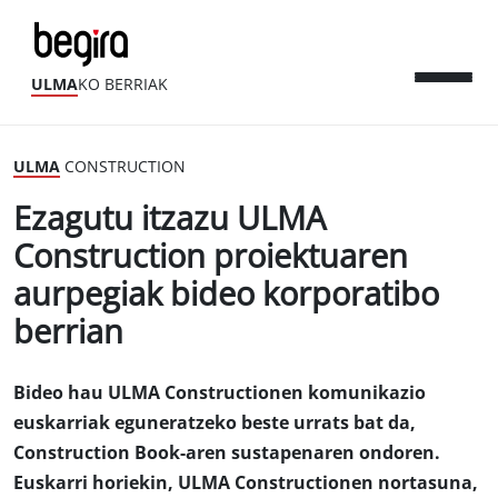
ULMA
KO BERRIAK
ULMA
CONSTRUCTION
Ezagutu itzazu ULMA
Construction proiektuaren
aurpegiak bideo korporatibo
berrian
Bideo hau ULMA Constructionen komunikazio
euskarriak eguneratzeko beste urrats bat da,
Construction Book-aren sustapenaren ondoren.
Euskarri horiekin, ULMA Constructionen nortasuna,