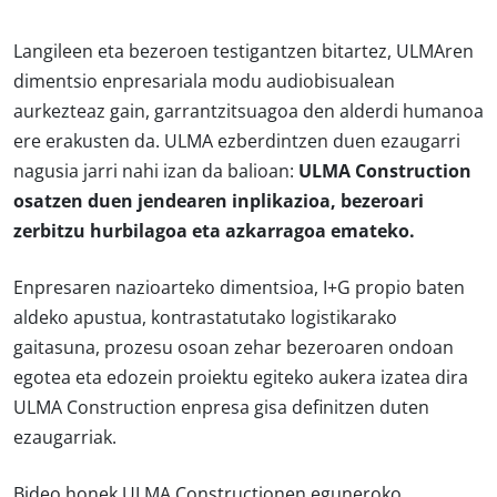
Langileen eta bezeroen testigantzen bitartez, ULMAren
dimentsio enpresariala modu audiobisualean
aurkezteaz gain, garrantzitsuagoa den alderdi humanoa
ere erakusten da. ULMA ezberdintzen duen ezaugarri
nagusia jarri nahi izan da balioan:
ULMA Construction
osatzen duen jendearen inplikazioa, bezeroari
zerbitzu hurbilagoa eta azkarragoa emateko.
Enpresaren nazioarteko dimentsioa, I+G propio baten
aldeko apustua, kontrastatutako logistikarako
gaitasuna, prozesu osoan zehar bezeroaren ondoan
egotea eta edozein proiektu egiteko aukera izatea dira
ULMA Construction enpresa gisa definitzen duten
ezaugarriak.
Bideo honek ULMA Constructionen eguneroko