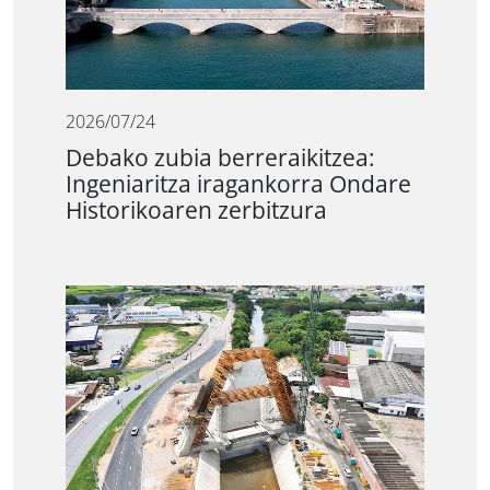
2026/07/24
Debako zubia berreraikitzea:
Ingeniaritza iragankorra Ondare
Historikoaren zerbitzura