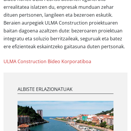
errealitatea islatzen du, enpresak munduan zehar
dituen pertsonen, langileen eta bezeroen eskutik.
Beraien aurpegiek ULMA Construction proiektuaren
baitan dagoena azaltzen dute: bezeroaren proiektuan
integratu eta soluzio berritzaileak, seguruak eta batez
ere efizienteak eskaintzeko gaitasuna duten pertsonak.
ULMA Construction Bideo Korporatiboa
ALBISTE ERLAZIONATUAK