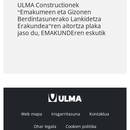
ULMA Constructionek
“Emakumeen eta Gizonen
Berdintasunerako Lankidetza
Erakundea”ren aitortza plaka
jaso du, EMAKUNDEren eskutik
Web mapa
Irisgarritasuna
Kontaktua
Ohar legala
Cookien politika