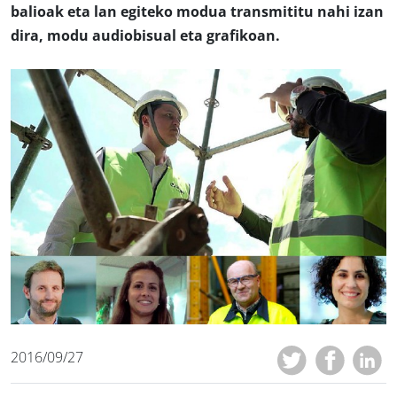
balioak eta lan egiteko modua transmititu nahi izan
dira, modu audiobisual eta grafikoan.
2016/09/27