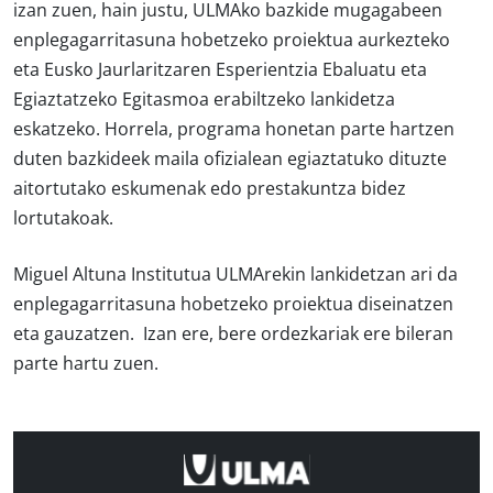
izan zuen, hain justu, ULMAko bazkide mugagabeen
enplegagarritasuna hobetzeko proiektua aurkezteko
eta Eusko Jaurlaritzaren Esperientzia Ebaluatu eta
Egiaztatzeko Egitasmoa erabiltzeko lankidetza
eskatzeko. Horrela, programa honetan parte hartzen
duten bazkideek maila ofizialean egiaztatuko dituzte
aitortutako eskumenak edo prestakuntza bidez
lortutakoak.
Miguel Altuna Institutua ULMArekin lankidetzan ari da
enplegagarritasuna hobetzeko proiektua diseinatzen
eta gauzatzen. Izan ere, bere ordezkariak ere bileran
parte hartu zuen.