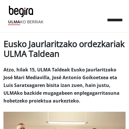
ULMA
KO BERRIAK
Eusko Jaurlaritzako ordezkariak
ULMA Taldean
Atzo, hilak 15, ULMA Taldeak Eusko Jaurlaritzako
José Mari Mediavilla, José Antonio Goikoetxea eta
Luis Saratxagaren bisita izan zuen, hain justu,
ULMAko bazkide mugagabeen enplegagarritasuna
hobetzeko proiektua aurkezteko.