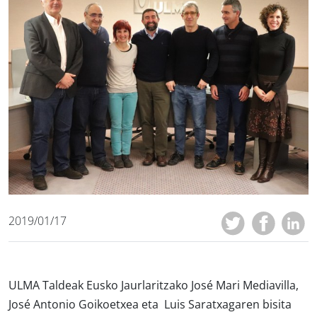
2019/01/17
ULMA Taldeak Eusko Jaurlaritzako José Mari Mediavilla,
José Antonio Goikoetxea eta Luis Saratxagaren bisita