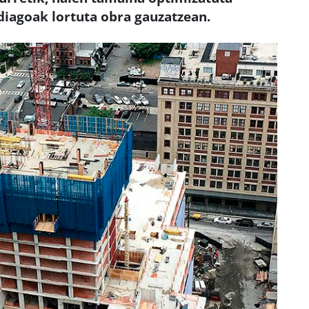
iagoak lortuta obra gauzatzean.