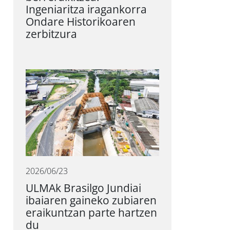
Ingeniaritza iragankorra
Ondare Historikoaren
zerbitzura
2026/06/23
ULMAk Brasilgo Jundiai
ibaiaren gaineko zubiaren
eraikuntzan parte hartzen
du