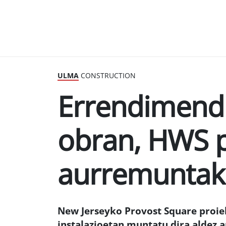
ULMA
CONSTRUCTION
Errendimend
obran, HWS 
aurremuntak
New Jerseyko Provost Square proi
instalazioetan muntatu dira aldez 