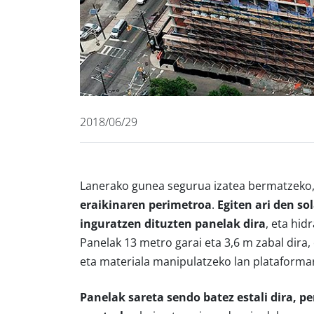
2018/06/29
Lanerako gunea segurua izatea bermatzeko
eraikinaren perimetroa
.
Egiten ari den so
inguratzen dituzten panelak dira
, eta hid
Panelak 13 metro garai eta 3,6 m zabal dira,
eta materiala manipulatzeko lan plataforma
Panelak sareta sendo batez estali dira, p