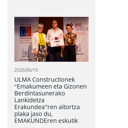
2026/06/19
ULMA Constructionek
“Emakumeen eta Gizonen
Berdintasunerako
Lankidetza
Erakundea”ren aitortza
plaka jaso du,
EMAKUNDEren eskutik