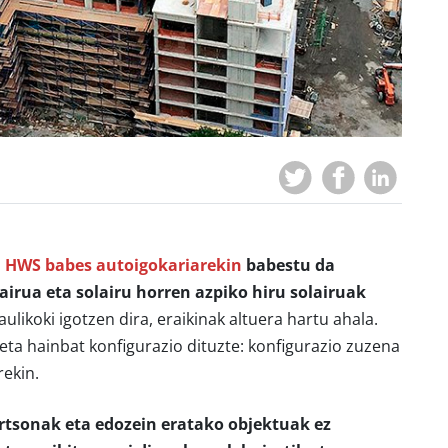
,
HWS babes autoigokariarekin
babestu da
lairua eta solairu horren azpiko hiru solairuak
raulikoki igotzen dira, eraikinak altuera hartu ahala.
 eta hainbat konfigurazio dituzte: konfigurazio zuzena
rekin.
ertsonak eta edozein eratako objektuak ez