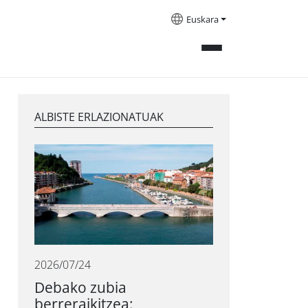
Euskara
ALBISTE ERLAZIONATUAK
2026/07/24
Debako zubia
berreraikitzea: