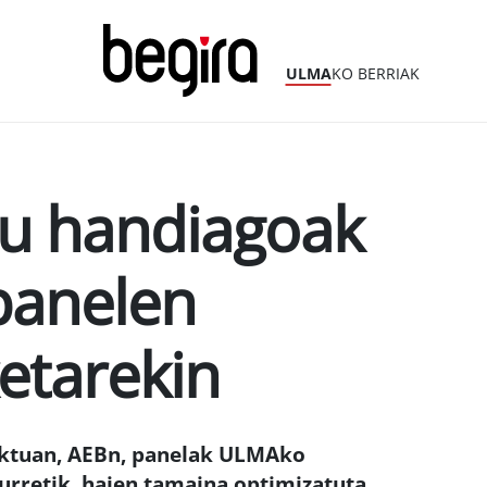
ULMA
KO BERRIAK
u handiagoak
panelen
etarekin
ektuan, AEBn, panelak ULMAko
aurretik, haien tamaina optimizatuta