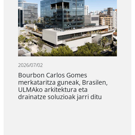
2026/07/02
Bourbon Carlos Gomes
merkataritza guneak, Brasilen,
ULMAko arkitektura eta
drainatze soluzioak jarri ditu