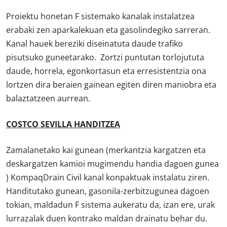
Proiektu honetan F sistemako kanalak instalatzea
erabaki zen aparkalekuan eta gasolindegiko sarreran.
Kanal hauek bereziki diseinatuta daude trafiko
pisutsuko guneetarako. Zortzi puntutan torlojututa
daude, horrela, egonkortasun eta erresistentzia ona
lortzen dira beraien gainean egiten diren maniobra eta
balaztatzeen aurrean.
COSTCO SEVILLA HANDITZEA
Zamalanetako kai gunean (merkantzia kargatzen eta
deskargatzen kamioi mugimendu handia dagoen gunea
) KompaqDrain Civil kanal konpaktuak instalatu ziren.
Handitutako gunean, gasonila-zerbitzugunea dagoen
tokian, maldadun F sistema aukeratu da, izan ere, urak
lurrazalak duen kontrako maldan drainatu behar du.