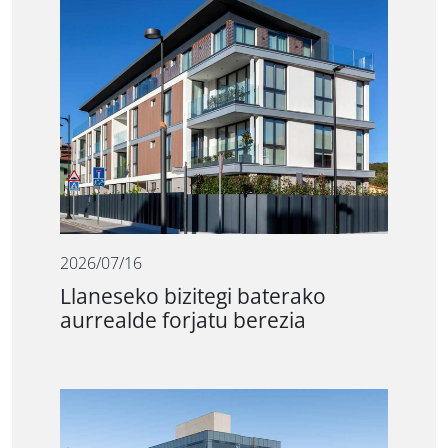
2026/07/16
Llaneseko bizitegi baterako
aurrealde forjatu berezia