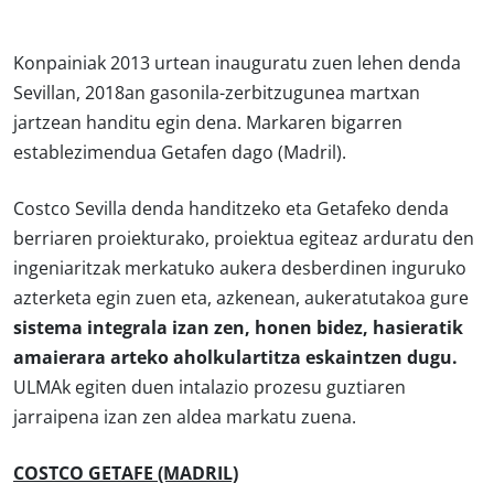
Konpainiak 2013 urtean inauguratu zuen lehen denda
Sevillan, 2018an gasonila-zerbitzugunea martxan
jartzean handitu egin dena. Markaren bigarren
establezimendua Getafen dago (Madril).
Costco Sevilla denda handitzeko eta Getafeko denda
berriaren proiekturako, proiektua egiteaz arduratu den
ingeniaritzak merkatuko aukera desberdinen inguruko
azterketa egin zuen eta, azkenean, aukeratutakoa gure
sistema integrala izan zen, honen bidez, hasieratik
amaierara arteko aholkulartitza eskaintzen dugu.
ULMAk egiten duen intalazio prozesu guztiaren
jarraipena izan zen aldea markatu zuena.
COSTCO GETAFE (MADRIL)