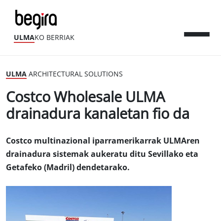
ULMA
KO BERRIAK
ULMA
ARCHITECTURAL SOLUTIONS
Costco Wholesale ULMA
drainadura kanaletan fio da
Costco multinazional iparramerikarrak ULMAren
drainadura sistemak aukeratu ditu Sevillako eta
Getafeko (Madril) dendetarako.