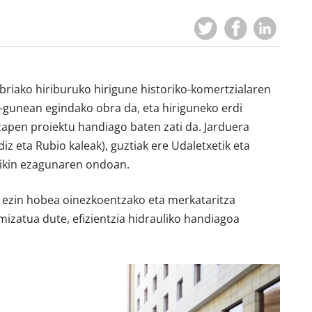
briako hiriburuko hirigune historiko-komertzialaren
-gunean egindako obra da, eta hiriguneko erdi
zapen proiektu handiago baten zati da. Jarduera
iz eta Rubio kaleak), guztiak ere Udaletxetik eta
raikin ezagunaren ondoan.
, ezin hobea oinezkoentzako eta merkataritza
izatua dute, efizientzia hidrauliko handiagoa