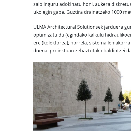
zaio inguru adokinatu honi, aukera diskretua
uko egin gabe. Guztira drainatzeko 1000 metr
ULMA Architectural Solutionsek jarduera gu
optimizatu du (egindako kalkulu hidrauliko
ere (kolektorea); horrela, sistema lehiakorra
duena proiektuan zehaztutako baldintzei d