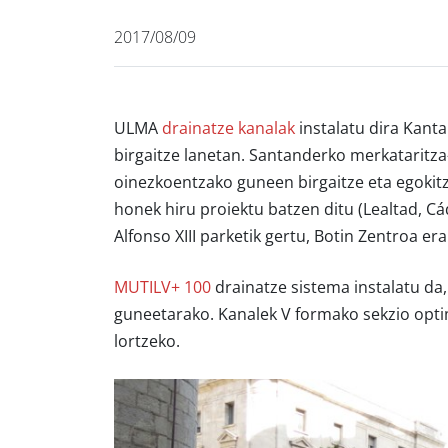
2017/08/09
ULMA
drainatze kanalak
instalatu dira Kanta
birgaitze lanetan. Santanderko merkataritza
oinezkoentzako guneen birgaitze eta egokit
honek hiru proiektu batzen ditu (Lealtad, Cád
Alfonso XIII parketik gertu, Botin Zentroa e
MUTILV+ 100
drainatze sistema instalatu da
guneetarako. Kanalek V formako sekzio optim
lortzeko.