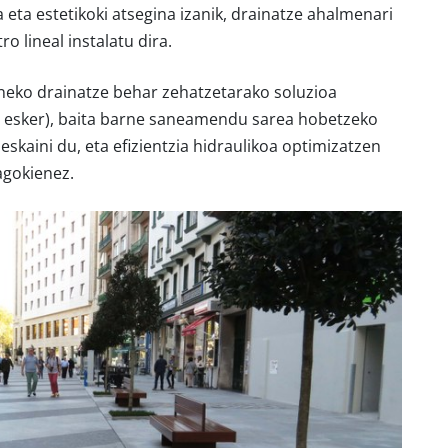
 eta estetikoki atsegina izanik, drainatze ahalmenari
o lineal instalatu dira.
neko drainatze behar zehatzetarako soluzioa
ei esker), baita barne saneamendu sarea hobetzeko
 eskaini du, eta efizientzia hidraulikoa optimizatzen
agokienez.