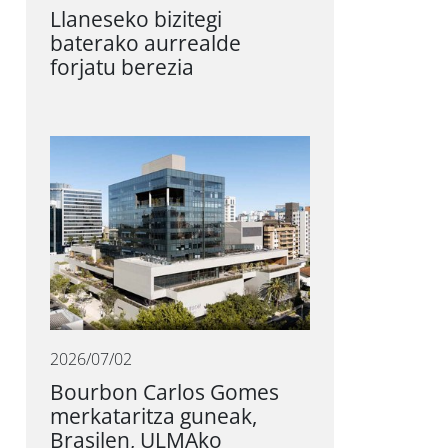
Llaneseko bizitegi
baterako aurrealde
forjatu berezia
2026/07/02
Bourbon Carlos Gomes
merkataritza guneak,
Brasilen, ULMAko