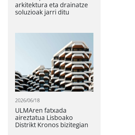
arkitektura eta drainatze
soluzioak jarri ditu
2026/06/18
ULMAren fatxada
aireztatua Lisboako
Distrikt Kronos bizitegian