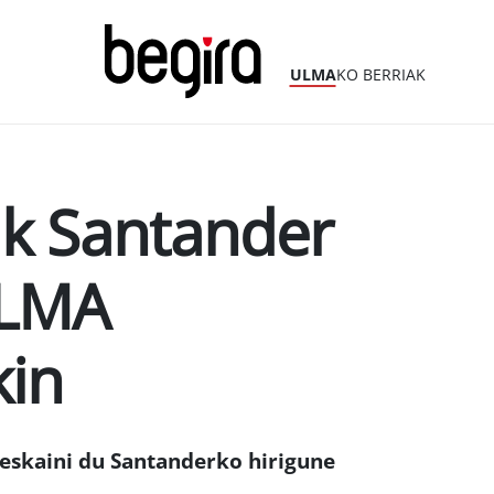
ULMA
KO BERRIAK
ak Santander
ULMA
kin
eskaini du Santanderko hirigune