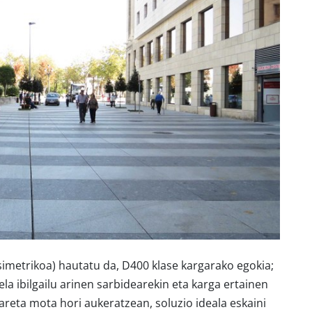
imetrikoa) hautatu da, D400 klase kargarako egokia;
a ibilgailu arinen sarbidearekin eta karga ertainen
reta mota hori aukeratzean, soluzio ideala eskaini