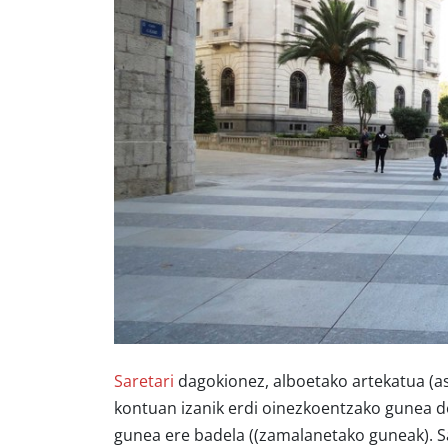
Saretari
dagokionez, alboetako artekatua (as
kontuan izanik erdi oinezkoentzako gunea del
gunea ere badela ((zamalanetako guneak). Sa