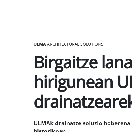
ULMA
ARCHITECTURAL SOLUTIONS
Birgaitze lan
hirigunean 
drainatzeare
ULMAk drainatze soluzio hoberena 
historikoan