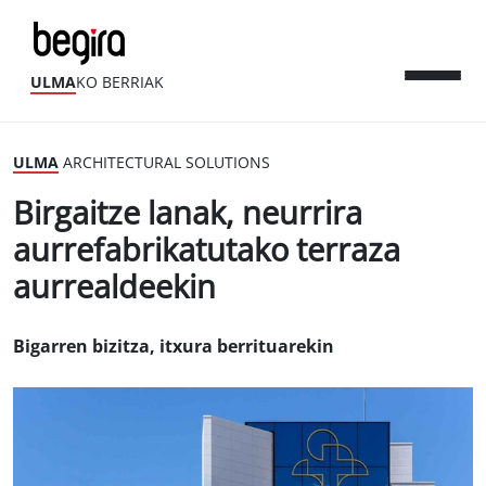
ULMA
KO BERRIAK
ULMA
ARCHITECTURAL SOLUTIONS
Birgaitze lanak, neurrira
aurrefabrikatutako terraza
aurrealdeekin
Bigarren bizitza, itxura berrituarekin