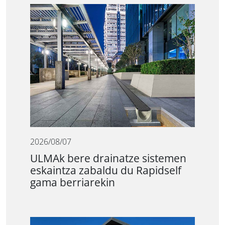
2026/08/07
ULMAk bere drainatze sistemen
eskaintza zabaldu du Rapidself
gama berriarekin