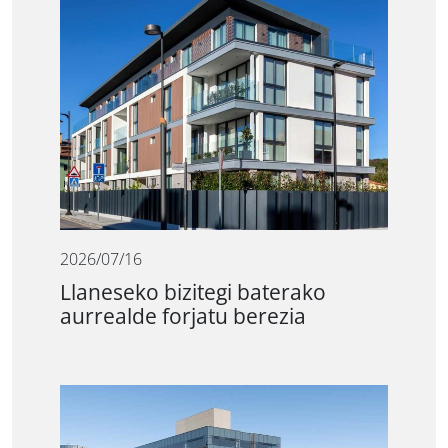
2026/07/16
Llaneseko bizitegi baterako
aurrealde forjatu berezia