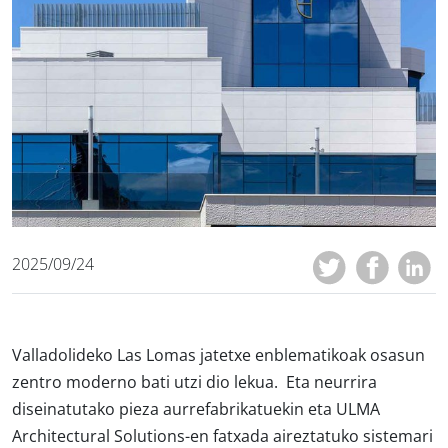
2025/09/24
Valladolideko Las Lomas jatetxe enblematikoak osasun
zentro moderno bati utzi dio lekua. Eta neurrira
diseinatutako pieza aurrefabrikatuekin eta ULMA
Architectural Solutions-en fatxada aireztatuko sistemari