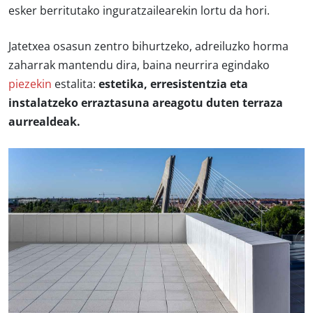
esker berritutako inguratzailearekin lortu da hori.
Jatetxea osasun zentro bihurtzeko, adreiluzko horma
zaharrak mantendu dira, baina neurrira egindako
piezekin
estalita:
estetika, erresistentzia eta
instalatzeko erraztasuna areagotu duten terraza
aurrealdeak.