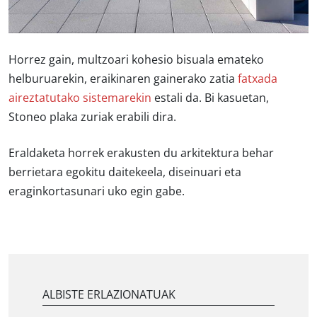
Horrez gain, multzoari kohesio bisuala emateko
helburuarekin, eraikinaren gainerako zatia
fatxada
aireztatutako sistemarekin
estali da. Bi kasuetan,
Stoneo plaka zuriak erabili dira.
Eraldaketa horrek erakusten du arkitektura behar
berrietara egokitu daitekeela, diseinuari eta
eraginkortasunari uko egin gabe.
ALBISTE ERLAZIONATUAK