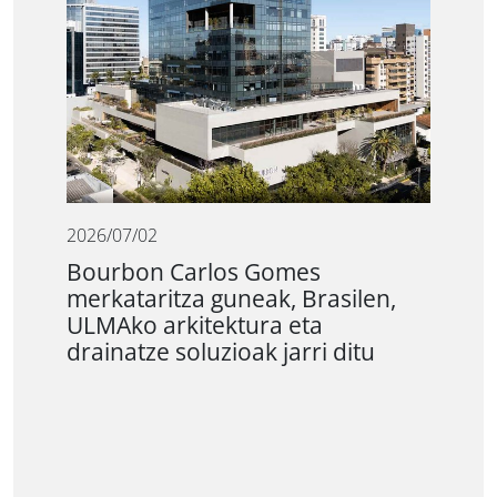
2026/07/02
Bourbon Carlos Gomes
merkataritza guneak, Brasilen,
ULMAko arkitektura eta
drainatze soluzioak jarri ditu