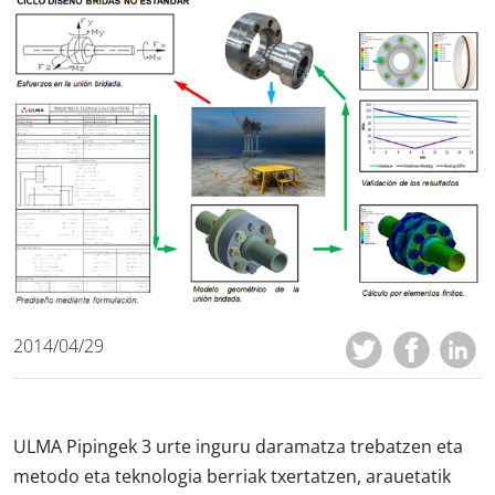
2014/04/29
ULMA Pipingek 3 urte inguru daramatza trebatzen eta
metodo eta teknologia berriak txertatzen, arauetatik