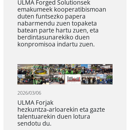
ULMA Forged Solutionsek
emakumeek kooperatibismoan
duten funtsezko papera
nabarmendu zuen topaketa
batean parte hartu zuen, eta
berdintasunarekiko duen
konpromisoa indartu zuen.
2026/03/06
ULMA Forjak
hezkuntza‑arloarekin eta gazte
talentuarekin duen lotura
sendotu du.