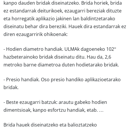
kanpo dauden bridak diseinatzeko. Brida horiek, brida
ez estandarrak deiturikoek, ezaugarri bereziak dituzte
eta horregatik aplikazio jakinen lan baldintzetarako
diseinatu behar dira bereziki. Hauek dira estandarrak ez
diren ezaugarririk ohikoenak:
- Hodien diametro handiak. ULMAk dagoeneko 102”
hazbeterainoko bridak diseinatu ditu. Hau da, 2,6
metroko barne diametroa duten hodietarako bridak.
- Presio handiak. Oso presio handiko aplikazioetarako
bridak.
- Beste ezaugarri batzuk: arautu gabeko hodien
dimentsioak, kanpo esfortzu handiak, etab. …
Brida hauek diseinatzeko eta balioztatzeko