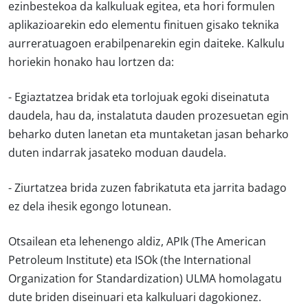
ezinbestekoa da kalkuluak egitea, eta hori formulen
aplikazioarekin edo elementu finituen gisako teknika
aurreratuagoen erabilpenarekin egin daiteke. Kalkulu
horiekin honako hau lortzen da:
- Egiaztatzea bridak eta torlojuak egoki diseinatuta
daudela, hau da, instalatuta dauden prozesuetan egin
beharko duten lanetan eta muntaketan jasan beharko
duten indarrak jasateko moduan daudela.
- Ziurtatzea brida zuzen fabrikatuta eta jarrita badago
ez dela ihesik egongo lotunean.
Otsailean eta lehenengo aldiz, APIk (The American
Petroleum Institute) eta ISOk (the International
Organization for Standardization) ULMA homolagatu
dute briden diseinuari eta kalkuluari dagokionez.