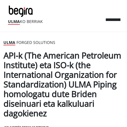
ULMA
KO BERRIAK
ULMA
FORGED SOLUTIONS
API-k (The American Petroleum
Institute) eta ISO-k (the
International Organization for
Standardization) ULMA Piping
homologatu dute Briden
diseinuari eta kalkuluari
dagokienez