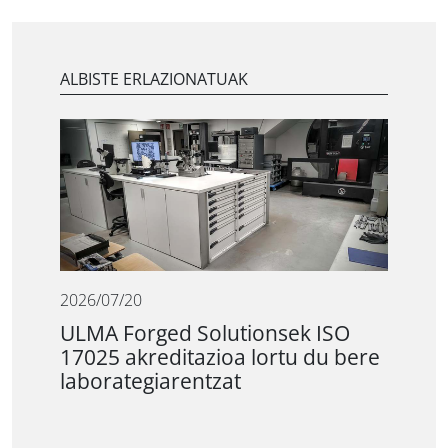
ALBISTE ERLAZIONATUAK
2026/07/20
ULMA Forged Solutionsek ISO
17025 akreditazioa lortu du bere
laborategiarentzat