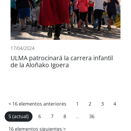
17/04/2024
ULMA patrocinará la carrera infantil
de la Aloñako Igoera
<
16 elementos anteriores
1
2
3
4
5
(actual)
6
7
8
...
36
16 elementos siguientes
>