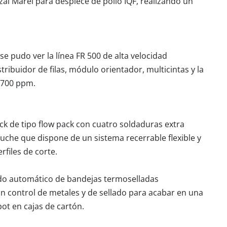
zal Marel para despiece de pollo IQF, realizando un
 se pudo ver la línea FR 500 de alta velocidad
ribuidor de filas, módulo orientador, multicintas y la
 700 ppm.
k de tipo flow pack con cuatro soldaduras extra
tuche que dispone de un sistema recerrable flexible y
rfiles de corte.
do automático de bandejas termoselladas
un control de metales y de sellado para acabar en una
ot en cajas de cartón.