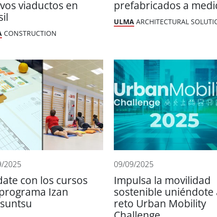
vos viaductos en
prefabricados a medi
il
ULMA
ARCHITECTURAL SOLUTI
A
CONSTRUCTION
9/2025
09/09/2025
date con los cursos
Impulsa la movilidad
 programa Izan
sostenible uniéndote 
suntsu
reto Urban Mobility
Challenge