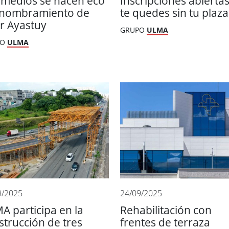
 medios se hacen eco
Inscripciones abiertas
 nombramiento de
te quedes sin tu plaza
or Ayastuy
GRUPO
ULMA
PO
ULMA
9/2025
24/09/2025
A participa en la
Rehabilitación con
strucción de tres
frentes de terraza