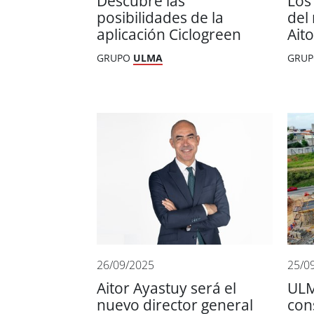
Descubre las
Los
posibilidades de la
del
aplicación Ciclogreen
Ait
GRUPO
ULMA
GRU
26/09/2025
25/0
Aitor Ayastuy será el
ULM
nuevo director general
con