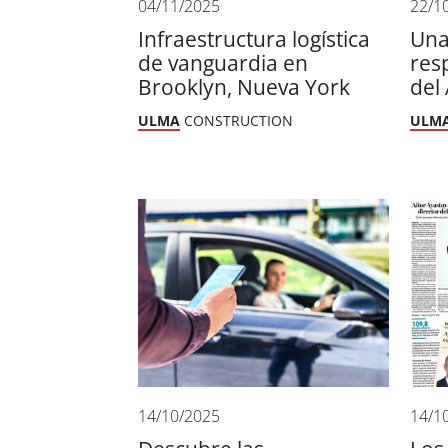
04/11/2025
22/1
Infraestructura logística
Una
de vanguardia en
res
Brooklyn, Nueva York
del
ULMA
CONSTRUCTION
ULM
14/10/2025
14/1