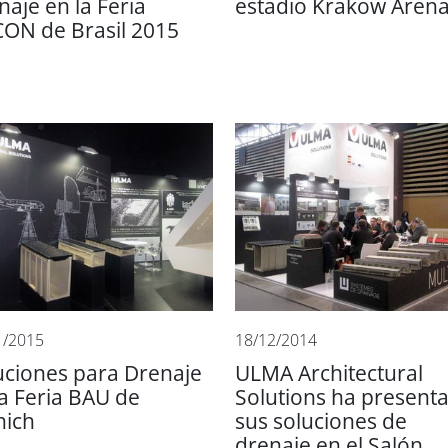
naje en la Feria
estadio Krakow Aren
CON de Brasil 2015
1/2015
18/12/2014
uciones para Drenaje
ULMA Architectural
la Feria BAU de
Solutions ha present
ich
sus soluciones de
drenaje en el Salón