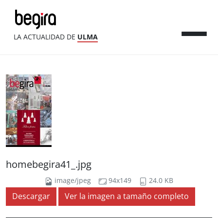
LA ACTUALIDAD DE
ULMA
homebegira41_.jpg
image/jpeg
94x149
24.0 KB
Descargar
Ver la imagen a tamaño completo