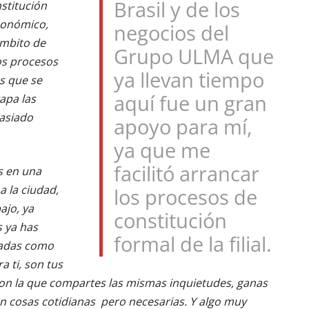
Brasil y de los
stitución
económico,
negocios del
 ámbito de
Grupo ULMA que
os procesos
ya llevan tiempo
s que se
apa las
aquí fue un gran
masiado
apoyo para mí,
ya que me
facilitó arrancar
s en una
a la ciudad,
los procesos de
ajo, ya
constitución
s ya has
formal de la filial.
iadas como
a ti, son tus
e con la que compartes las mismas inquietudes, ganas
n cosas cotidianas pero necesarias. Y algo muy