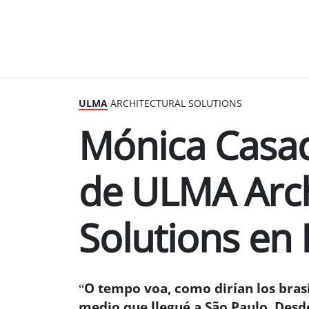
ULMA
ARCHITECTURAL SOLUTIONS
Mónica Casad
de ULMA Arch
Solutions en 
“O tempo voa, como dirían los brasi
medio que llegué a São Paulo. Desd