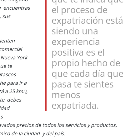
el proceso de
te encuentras
, sus
expatriación está
siendo una
experiencia
sienten
 comercial
positiva es el
 “Nueva York
propio hecho de
que te
que cada día que
 atascos
pasa te sientes
e para ir a
á a 25 km!),
menos
nte, debes
expatriada.
idad
os
vados precios de todos los servicios y productos,
co de la ciudad y del país.