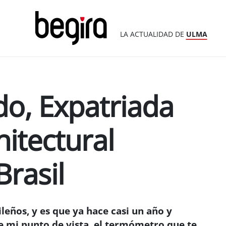
LA ACTUALIDAD DE
ULMA
o, Expatriada
itectural
Brasil
leños, y es que ya hace casi un año y
e mi punto de vista, el termómetro que te