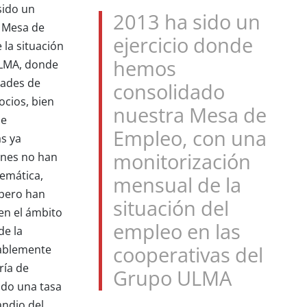
sido un
2013 ha sido un
 Mesa de
ejercicio donde
la situación
hemos
ULMA, donde
dades de
consolidado
ocios, bien
nuestra Mesa de
de
Empleo, con una
as ya
ones no han
monitorización
lemática,
mensual de la
 pero han
situación del
en el ámbito
empleo en las
de la
rablemente
cooperativas del
ría de
Grupo ULMA
ado una tasa
andio del