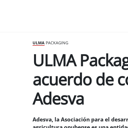
ULMA
PACKAGING
ULMA Packag
acuerdo de c
Adesva
Adesva, la Asociación para el desar
agricultura onubense es una entidad