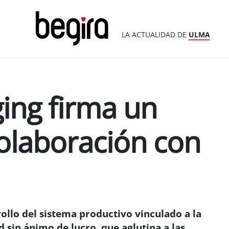
LA ACTUALIDAD DE
ULMA
ing firma un
olaboración con
rollo del sistema productivo vinculado a la
 sin ánimo de lucro, que aglutina a las