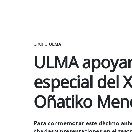
GRUPO
ULMA
ULMA apoyar
especial del 
Oñatiko Men
Para conmemorar este décimo aniver
charlas y presentaciones en el teat