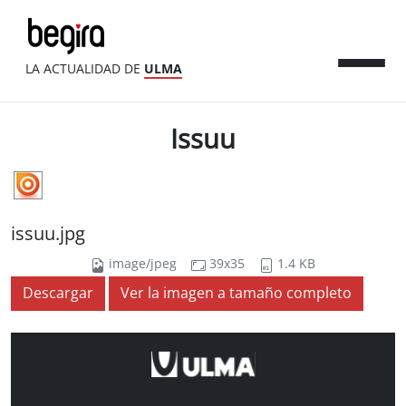
LA ACTUALIDAD DE
ULMA
Issuu
issuu.jpg
image/jpeg
39x35
1.4 KB
Descargar
Ver la imagen a tamaño completo