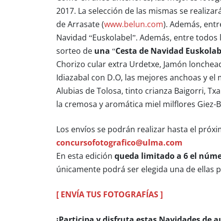
2017. La selección de las mismas se realiza
de Arrasate (
www.belun.com
). Además, entr
Navidad “Euskolabel”. Además, entre todos lo
sorteo de
una “Cesta de Navidad Euskolab
Chorizo cular extra Urdetxe, Jamón lonche
Idiazabal con D.O, las mejores anchoas y el 
Alubias de Tolosa, tinto crianza Baigorri, Tx
la cremosa y aromática miel milflores Giez-B
Los envíos se podrán realizar hasta el próx
concursofotografico@ulma.com
En esta edición
queda limitado a 6 el núme
únicamente podrá ser elegida una de ellas p
[ ENVÍA TUS FOTOGRAFÍAS ]
¡Participa y disfruta estas Navidades de 