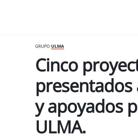
GRUPO
ULMA
Cinco proyect
presentados
y apoyados p
ULMA.