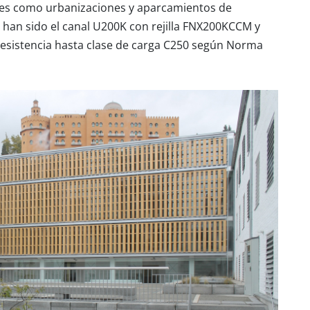
ales como urbanizaciones y aparcamientos de
 han sido el canal
U200K
con rejilla
FNX200KCCM
y
 resistencia hasta clase de carga C250 según Norma