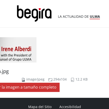
LA ACTUALIDAD DE
ULMA
.jpg
image/jpeg
294x104
12.2 KB
r la imagen a tamaño completo
Mapa del Sitio
Accesibilidad