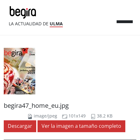
LA ACTUALIDAD DE
ULMA
begira47_home_eu.jpg
image/jpeg
101x149
38.2 KB
Descargar
Ver la imagen a tamaño completo