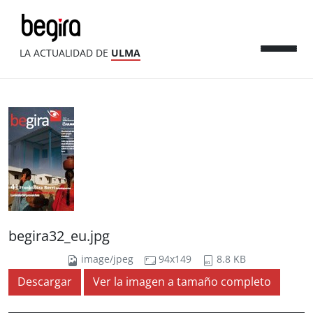
LA ACTUALIDAD DE
ULMA
begira32_eu.jpg
image/jpeg
94x149
8.8 KB
Descargar
Ver la imagen a tamaño completo