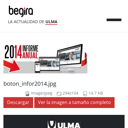
LA ACTUALIDAD DE
ULMA
boton_infor2014.jpg
image/jpeg
294x104
14.7 KB
Descargar
Ver la imagen a tamaño completo