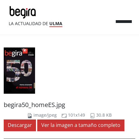
LA ACTUALIDAD DE
ULMA
begira50_homeES.jpg
image/jpeg
101x149
30.8 KB
Descargar
Ver la imagen a tamaño completo