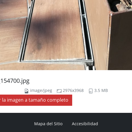
154700.jpg
image/jpeg
2976x3968
3.5 MB
r la imagen a tamaño completo
Mapa del Sitio
Accesibilidad