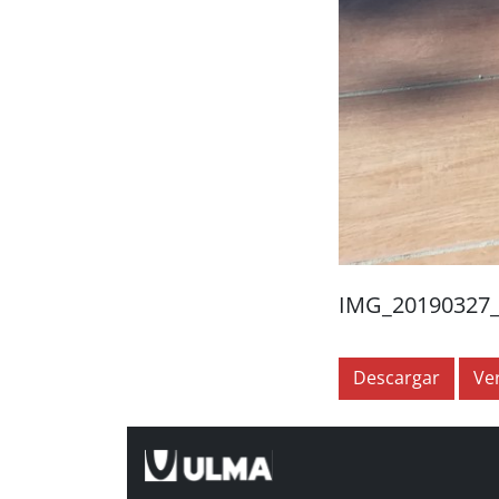
IMG_20190327_
Descargar
Ve