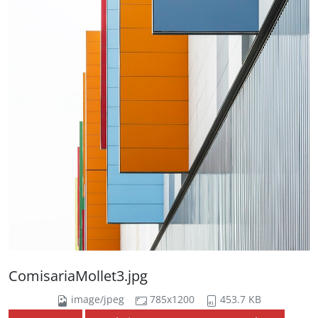
ComisariaMollet3.jpg
image/jpeg
785x1200
453.7 KB