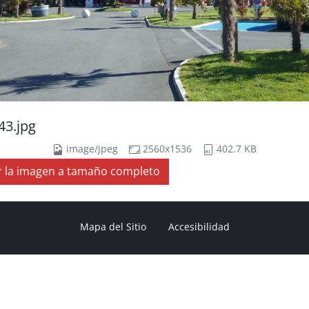
43.jpg
image/jpeg
2560x1536
402.7 KB
r la imagen a tamaño completo
Mapa del Sitio
Accesibilidad