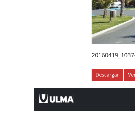
20160419_1037
Descargar
Ve