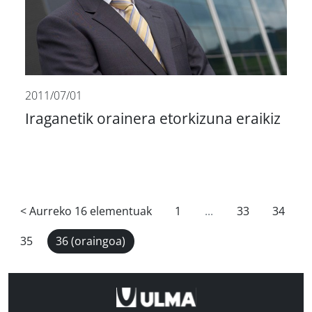
2011/07/01
Iraganetik orainera etorkizuna eraikiz
<
Aurreko 16 elementuak
1
...
33
34
35
36
(oraingoa)