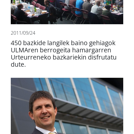
2011/09/24
450 bazkide langilek baino gehiagok
ULMAren berrogeita hamargarren
Urteurreneko bazkariekin disfrutatu
dute.