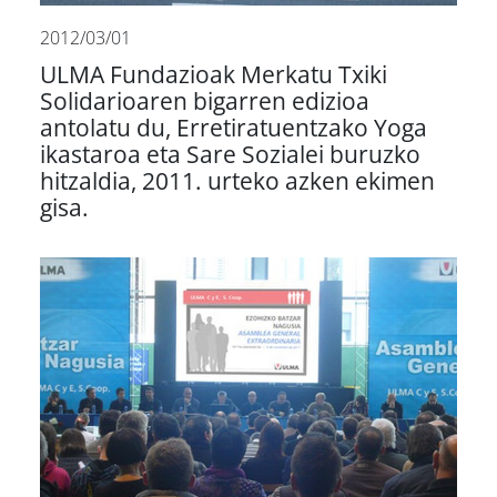
2012/03/01
ULMA Fundazioak Merkatu Txiki
Solidarioaren bigarren edizioa
antolatu du, Erretiratuentzako Yoga
ikastaroa eta Sare Sozialei buruzko
hitzaldia, 2011. urteko azken ekimen
gisa.