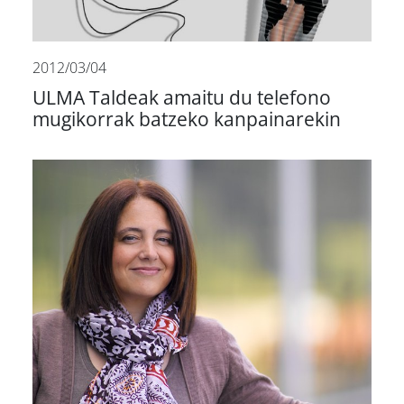
2012/03/04
ULMA Taldeak amaitu du telefono
mugikorrak batzeko kanpainarekin