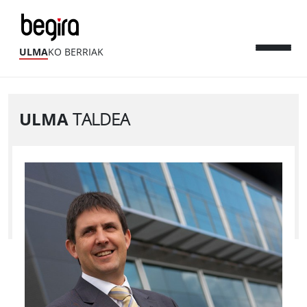
ULMA
KO BERRIAK
ULMA
TALDEA