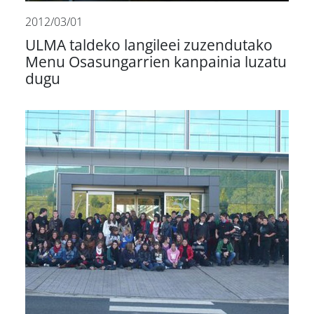
2012/03/01
ULMA taldeko langileei zuzendutako
Menu Osasungarrien kanpainia luzatu
dugu