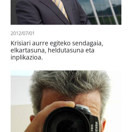
2012/07/01
Krisiari aurre egiteko sendagaia,
elkartasuna, heldutasuna eta
inplikazioa.