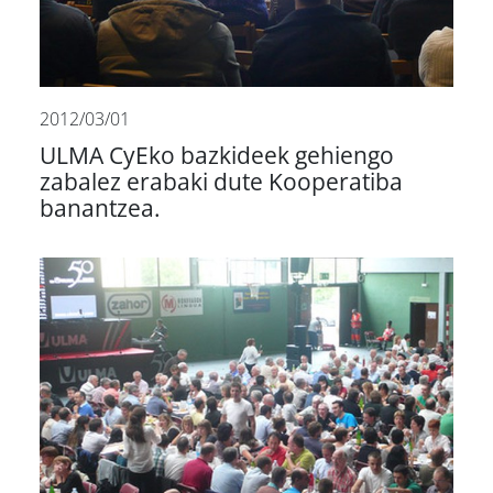
2012/03/01
ULMA CyEko bazkideek gehiengo
zabalez erabaki dute Kooperatiba
banantzea.