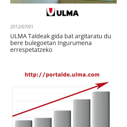
2012/07/01
ULMA Taldeak gida bat argitaratu du
bere bulegoetan Ingurumena
errespetatzeko