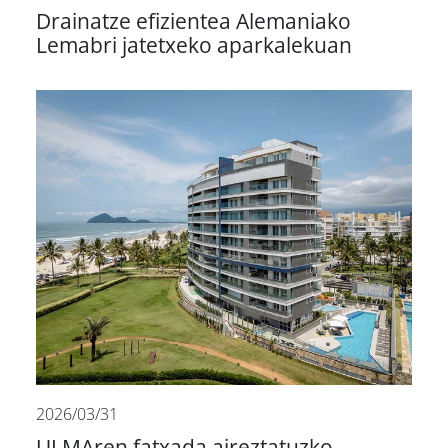
Drainatze efizientea Alemaniako
Lemabri jatetxeko aparkalekuan
2026/03/31
ULMAren fatxada aireztatuzko