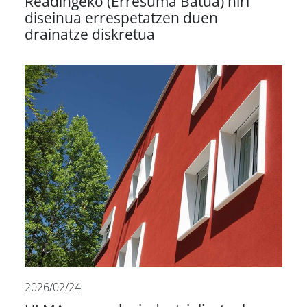
Readingeko (Erresuma Batua) hiri
diseinua errespetatzen duen
drainatze diskretua
2026/02/24