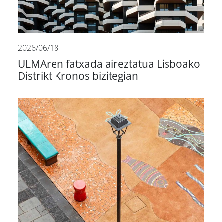
2026/06/18
ULMAren fatxada aireztatua Lisboako
Distrikt Kronos bizitegian