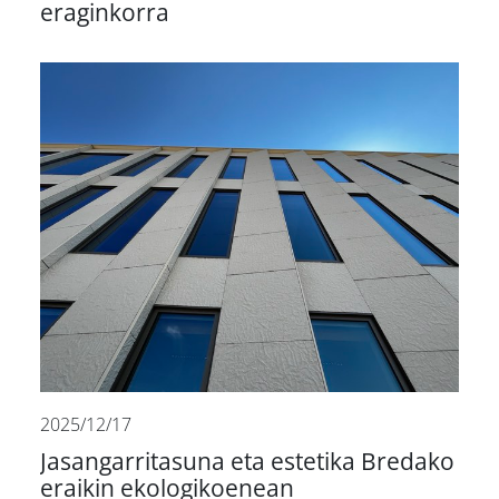
eraginkorra
2025/12/17
Jasangarritasuna eta estetika Bredako
eraikin ekologikoenean