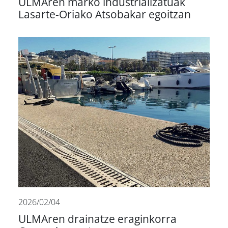
ULMAren marko industrializatuak
Lasarte-Oriako Atsobakar egoitzan
2026/02/04
ULMAren drainatze eraginkorra