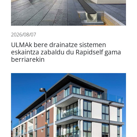
2026/08/07
ULMAk bere drainatze sistemen
eskaintza zabaldu du Rapidself gama
berriarekin