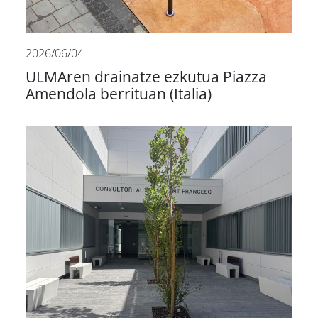
2026/06/04
ULMAren drainatze ezkutua Piazza
Amendola berrituan (Italia)