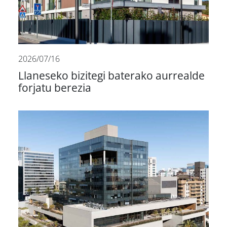
2026/07/16
Llaneseko bizitegi baterako aurrealde
forjatu berezia