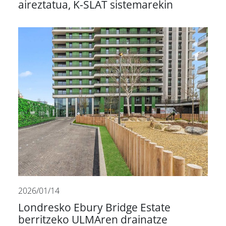
aireztatua, K-SLAT sistemarekin
2026/01/14
Londresko Ebury Bridge Estate
berritzeko ULMAren drainatze