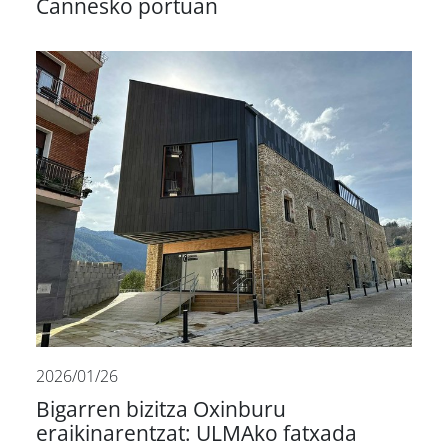
Cannesko portuan
2026/01/26
Bigarren bizitza Oxinburu
eraikinarentzat: ULMAko fatxada