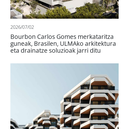
2026/07/02
Bourbon Carlos Gomes merkataritza
guneak, Brasilen, ULMAko arkitektura
eta drainatze soluzioak jarri ditu