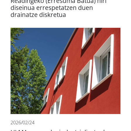
Readingeko (Erresuma Batua) hiri
diseinua errespetatzen duen
drainatze diskretua
2026/02/24