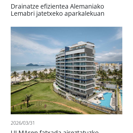
Drainatze efizientea Alemaniako
Lemabri jatetxeko aparkalekuan
2026/03/31
ULMAren fatxada aireztatuzko