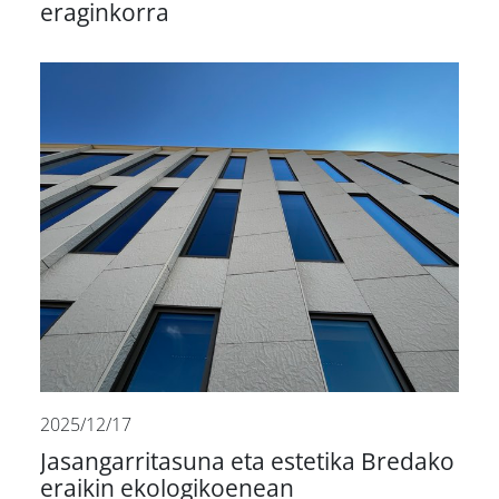
eraginkorra
2025/12/17
Jasangarritasuna eta estetika Bredako
eraikin ekologikoenean