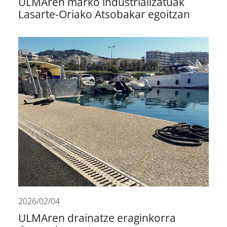
ULMAren marko industrializatuak
Lasarte-Oriako Atsobakar egoitzan
2026/02/04
ULMAren drainatze eraginkorra