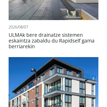
2026/08/07
ULMAk bere drainatze sistemen
eskaintza zabaldu du Rapidself gama
berriarekin