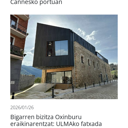
Cannesko portuan
2026/01/26
Bigarren bizitza Oxinburu
eraikinarentzat: ULMAko fatxada