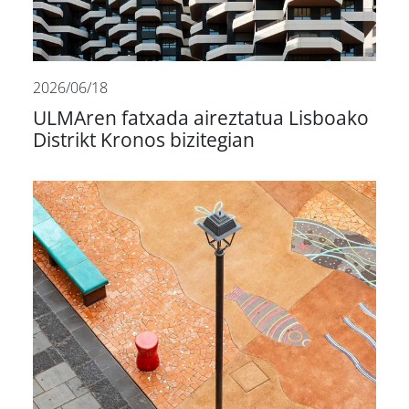
2026/06/18
ULMAren fatxada aireztatua Lisboako
Distrikt Kronos bizitegian