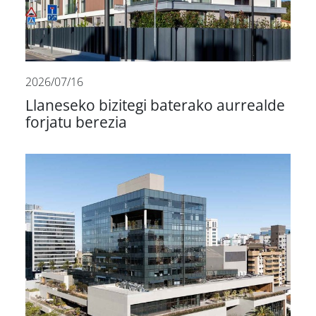
2026/07/16
Llaneseko bizitegi baterako aurrealde
forjatu berezia