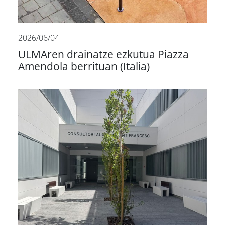
2026/06/04
ULMAren drainatze ezkutua Piazza
Amendola berrituan (Italia)