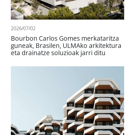
2026/07/02
Bourbon Carlos Gomes merkataritza
guneak, Brasilen, ULMAko arkitektura
eta drainatze soluzioak jarri ditu