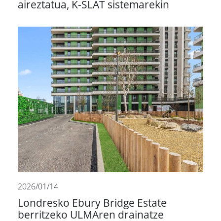
aireztatua, K-SLAT sistemarekin
2026/01/14
Londresko Ebury Bridge Estate
berritzeko ULMAren drainatze